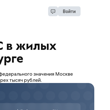
Войти
С в жилых
урге
 федерального значения Москве
рех тысяч рублей.