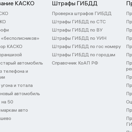
вание КАСКО
Штрафы ГИБДД
П
СКО
Проверка штрафов ГИБДД
Пр
СКО
Штрафы ГИБДД по СТС
Пр
рофи
Штрафы ГИБДД по ВУ
Пр
 «бесполисников»
Штрафы ГИБДД по УИН
Пр
тор КАСКО
Штрафы ГИБДД по гос номеру
Пр
франшизой
Штрафы ГИБДД по городам
Пр
 старый автомобиль
Справочник КоАП РФ
Пр
ре
з телефона и
ции
Пр
угона и тотала
Пр
 новый автомобиль
Пр
 на 50
Оц
 маркам авто
Пр
шево
Пр
Г