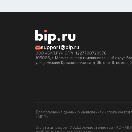
support@bip.ru
ООО «БИП.РУ», ОГРН 1227700720576.
105066, г. Москва, вн.тер.г. муниципальный округ Б
улица Нижняя Красносельская, д. 35, стр. 9, помещ. 
Для получения данных о начислениях используетс
«МПП».
Оплата штрафов ГИБДД осуществляется НКО «МОНЕ