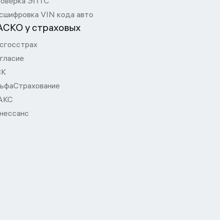
оверка ЭПТС
сшифровка VIN кода авто
АСКО у страховых
сгосстрах
гласие
СК
ьфаСтрахование
АКС
нессанс