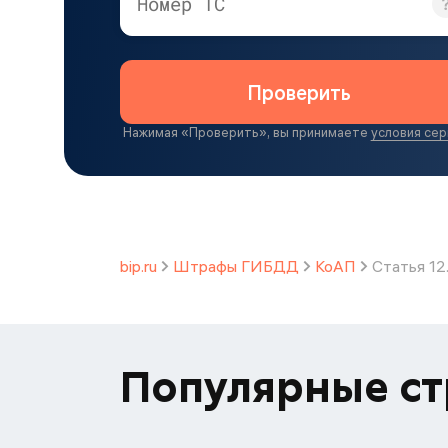
Номер ТС
Проверить
Нажимая «
Проверить
», вы принимаете
условия сер
bip.ru
Штрафы ГИБДД
КоАП
Статья 12
Популярные с