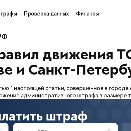
трафы
Проверка данных
Финансы
 РФ
равил движения Т
ве и Санкт-Петерб
ью 1 настоящей статьи, совершенное в городе
ложение административного штрафа в размере т
платить штраф