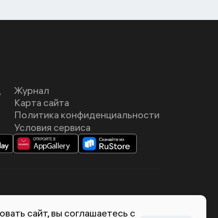
Д
Журнал
Карта сайта
Политика конфиденциальности
Условия сервиса
темия Лебедева
вать сайт, вы соглашаетесь с