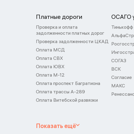
Платные дороги
ОСАГО у
Проверка и оплата
Тинькофф
задолженности платных дорог
АльфаСтр
Проверка задолженности ЦКАД
Росгосст
Оплата МСД
Ингосстр
Оплата СВХ
СОГАЗ
Оплата ЮВХ
ВСК
Оплата М-12
Согласие
Оплата проспект Багратиона
МАКС
Оплата трассы А-289
Ренессан
Оплата Витебской развязки
Показать ещё