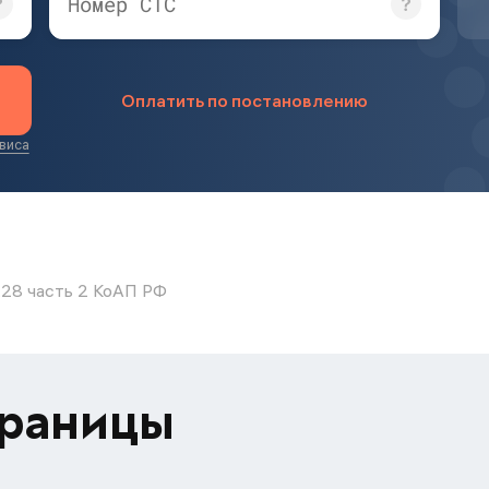
Номер СТС
Оплатить по постановлению
виса
.28 часть 2 КоАП РФ
траницы