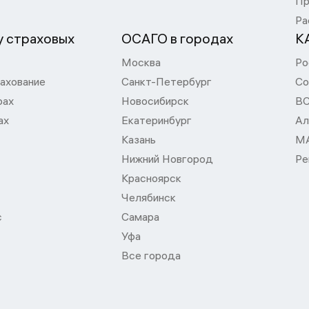
Пр
Ра
 страховых
ОСАГО в городах
К
Москва
Ро
ахование
Санкт-Петербург
Со
рах
Новосибирск
В
ах
Екатеринбург
Ал
Казань
М
Нижний Новгород
Ре
Красноярск
Челябинск
с
Самара
Уфа
Все города