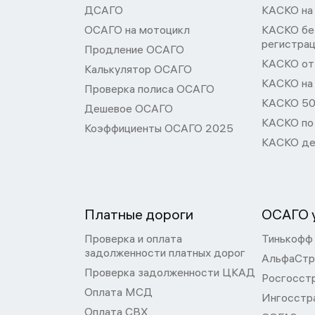
ДСАГО
КАСКО на
ОСАГО на мотоцикл
КАСКО бе
регистра
Продление ОСАГО
КАСКО от 
Калькулятор ОСАГО
КАСКО на
Проверка полиса ОСАГО
КАСКО 50
Дешевое ОСАГО
КАСКО по
Коэффициенты ОСАГО 2025
КАСКО де
Платные дороги
ОСАГО у
Проверка и оплата
Тинькофф
задолженности платных дорог
АльфаСтр
Проверка задолженности ЦКАД
Росгосст
Оплата МСД
Ингосстр
Оплата СВХ