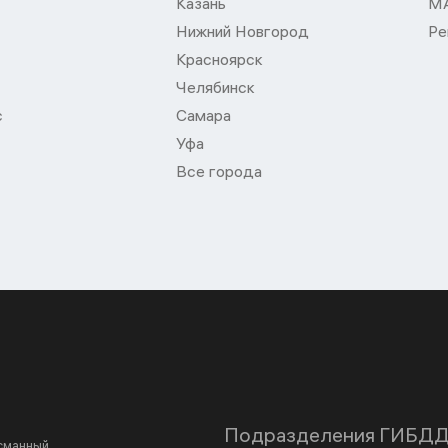
Казань
М
Нижний Новгород
Ре
Красноярск
Челябинск
с
Самара
Уфа
Все города
Подразделения ГИБД
асманный,