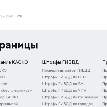
.32 КоАП РФ
траницы
вание КАСКО
Штрафы ГИБДД
П
СКО
Проверка штрафов ГИБДД
Пр
СКО
Штрафы ГИБДД по СТС
Пр
рофи
Штрафы ГИБДД по ВУ
Пр
 «бесполисников»
Штрафы ГИБДД по УИН
Пр
тор КАСКО
Штрафы ГИБДД по гос номеру
Пр
франшизой
Штрафы ГИБДД по городам
Пр