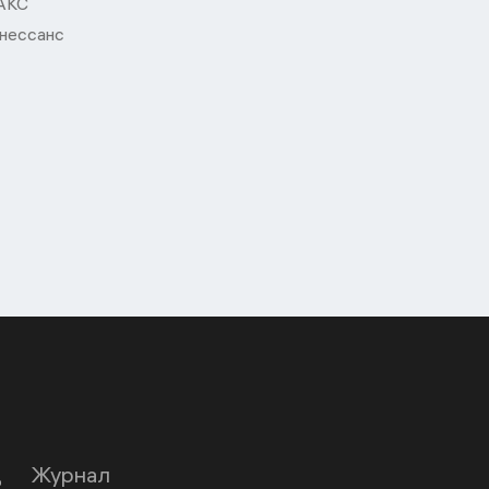
АКС
нессанс
Д
Журнал