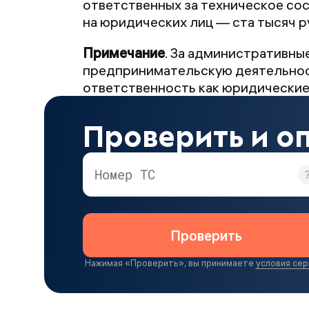
ответственных за техническое сос
на юридических лиц — ста тысяч р
Примечание
. За административны
предпринимательскую деятельност
ответственность как юридические
Проверить и о
Номер ТС
Проверить
Нажимая «
Проверить
», вы принимаете
условия сер