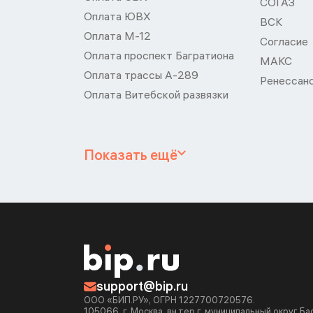
СОГАЗ
Оплата ЮВХ
ВСК
Оплата М-12
Согласие
Оплата проспект Багратиона
МАКС
Оплата трассы А-289
Ренессан
Оплата Витебской развязки
Показать ещё
support@bip.ru
ООО «БИП.РУ», ОГРН 1227700720576.
105066, г. Москва, вн.тер.г. муниципальный округ Б