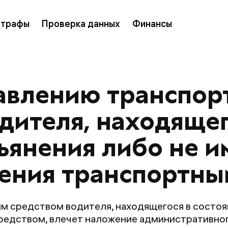
трафы
Проверка данных
Финансы
равлению транспо
дителя, находящег
пьянения либо не 
ления транспортны
м средством водителя, находящегося в состоя
редством, влечет наложение административног