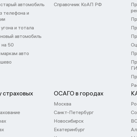
 старый автомобиль
Справочник КоАП РФ
Пр
ре
з телефона и
ции
Пр
угона и тотала
Пр
 новый автомобиль
Пр
 на 50
Оц
 маркам авто
Пр
шево
Пр
Г
Пр
Ра
 страховых
ОСАГО в городах
К
Москва
Ро
ахование
Санкт-Петербург
Со
рах
Новосибирск
В
ах
Екатеринбург
Ал