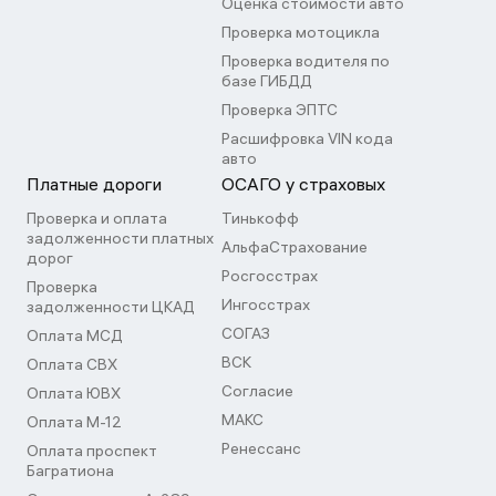
Оценка стоимости авто
Проверка мотоцикла
Проверка водителя по
базе ГИБДД
Проверка ЭПТС
Расшифровка VIN кода
авто
Платные дороги
ОСАГО у страховых
Проверка и оплата
Тинькофф
задолженности платных
АльфаСтрахование
дорог
Росгосстрах
Проверка
Ингосстрах
задолженности ЦКАД
СОГАЗ
Оплата МСД
ВСК
Оплата СВХ
Согласие
Оплата ЮВХ
МАКС
Оплата М-12
Ренессанс
Оплата проспект
Багратиона