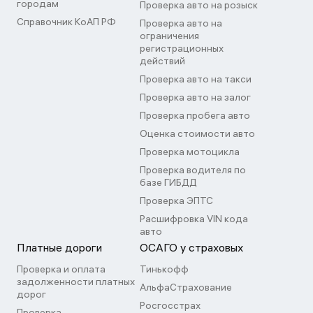
городам
Проверка авто на розыск
Справочник КоАП РФ
Проверка авто на
ограничения
регистрационных
действий
Проверка авто на такси
Проверка авто на залог
Проверка пробега авто
Оценка стоимости авто
Проверка мотоцикла
Проверка водителя по
базе ГИБДД
Проверка ЭПТС
Расшифровка VIN кода
авто
Платные дороги
ОСАГО у страховых
Проверка и оплата
Тинькофф
задолженности платных
АльфаСтрахование
дорог
Росгосстрах
Проверка