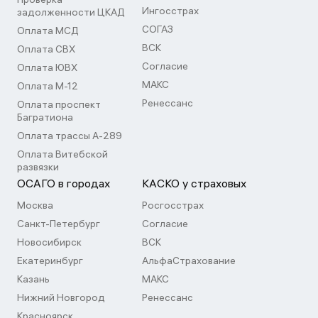
Ингосстрах
задолженности ЦКАД
СОГАЗ
Оплата МСД
ВСК
Оплата СВХ
Согласие
Оплата ЮВХ
МАКС
Оплата М-12
Ренессанс
Оплата проспект
Багратиона
Оплата трассы А-289
Оплата Витебской
развязки
ОСАГО в городах
КАСКО у страховых
Москва
Росгосстрах
Санкт-Петербург
Согласие
Новосибирск
ВСК
Екатеринбург
АльфаСтрахование
Казань
МАКС
Нижний Новгород
Ренессанс
Красноярск