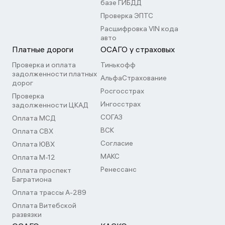
базе ГИБДД
Проверка ЭПТС
Расшифровка VIN кода
авто
Платные дороги
ОСАГО у страховых
Проверка и оплата
Тинькофф
задолженности платных
АльфаСтрахование
дорог
Росгосстрах
Проверка
Ингосстрах
задолженности ЦКАД
СОГАЗ
Оплата МСД
ВСК
Оплата СВХ
Согласие
Оплата ЮВХ
МАКС
Оплата М-12
Ренессанс
Оплата проспект
Багратиона
Оплата трассы А-289
Оплата Витебской
развязки