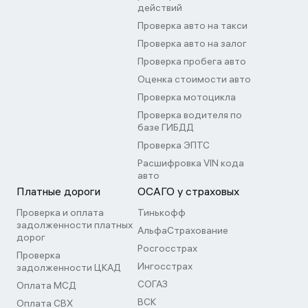
действий
Проверка авто на такси
Проверка авто на залог
Проверка пробега авто
Оценка стоимости авто
Проверка мотоцикла
Проверка водителя по
базе ГИБДД
Проверка ЭПТС
Расшифровка VIN кода
авто
Платные дороги
ОСАГО у страховых
Проверка и оплата
Тинькофф
задолженности платных
АльфаСтрахование
дорог
Росгосстрах
Проверка
Ингосстрах
задолженности ЦКАД
СОГАЗ
Оплата МСД
ВСК
Оплата СВХ