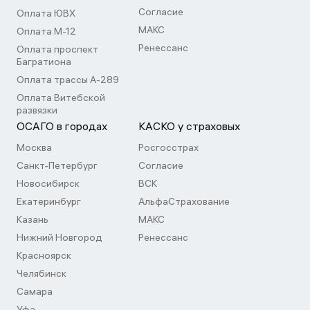
Согласие
Оплата ЮВХ
МАКС
Оплата М-12
Ренессанс
Оплата проспект
Багратиона
Оплата трассы А-289
Оплата Витебской
развязки
ОСАГО в городах
КАСКО у страховых
Москва
Росгосстрах
Санкт-Петербург
Согласие
Новосибирск
ВСК
Екатеринбург
АльфаСтрахование
Казань
МАКС
Нижний Новгород
Ренессанс
Красноярск
Челябинск
Самара
Уфа