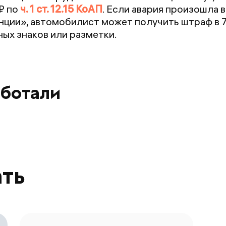
₽ по
ч. 1 ст. 12.15 КоАП
. Если авария произошла в
ции», автомобилист может получить штраф в 
х знаков или разметки.
аботали
ать