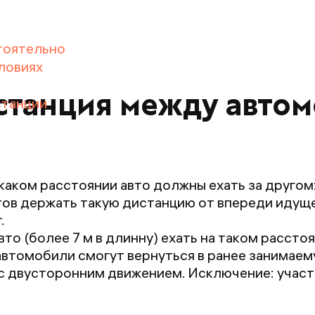
тоятельно
ловиях
станция между авто
станции
аком расстоянии авто должны ехать за другом
в держать такую дистанцию от впереди идуще
.
о (более 7 м в длинну) ехать на таком расст
томобили смогут вернуться в ранее занимаем
 с двусторонним движением. Исключение: участ