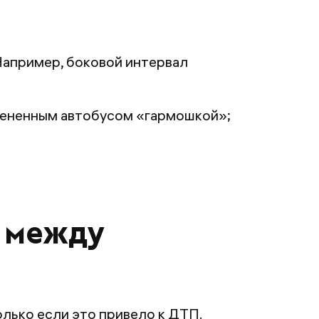
Например, боковой интервал
члененным автобусом «гармошкой»;
 между
лько если это привело к ДТП.