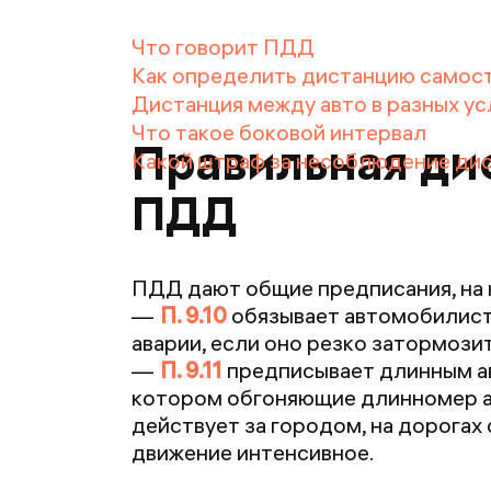
Что говорит ПДД
Как определить дистанцию самос
Дистанция между авто в разных ус
Что такое боковой интервал
Правильная ди
Какой штраф за несоблюдение ди
ПДД
ПДД дают общие предписания, на к
П. 9.10
обязывает автомобилисто
аварии, если оно резко затормозит
П. 9.11
предписывает длинным авт
котором обгоняющие длинномер ав
действует за городом, на дорогах
движение интенсивное.