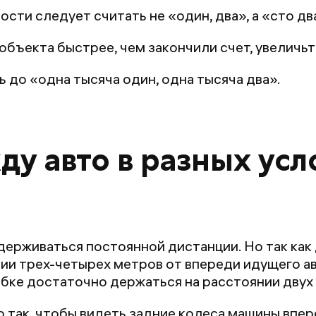
сти следует считать не «один, два», а «сто дв
объекта быстрее, чем закончили счет, увеличь
ь до «одна тысяча один, одна тысяча два».
у авто в разных усл
ерживаться постоянной дистанции. Но так как 
ии трех-четырех метров от впереди идущего ав
обке достаточно держаться на расстоянии дву
 так, чтобы видеть задние колеса машины впер