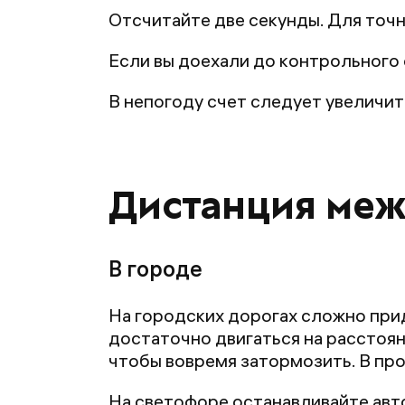
Отсчитайте две секунды. Для точно
Если вы доехали до контрольного 
В непогоду счет следует увеличит
Дистанция межд
В городе
На городских дорогах сложно прид
достаточно двигаться на расстоян
чтобы вовремя затормозить. В пр
На светофоре останавливайте авто