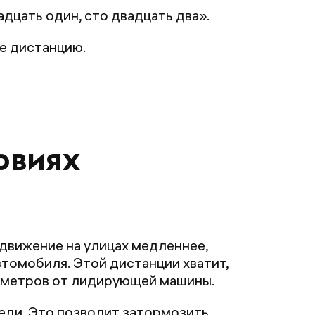
адцать один, сто двадцать два».
те дистанцию.
овиях
движение на улицах медленнее,
томобиля. Этой дистанции хватит,
х метров от лидирующей машины.
еди. Это позволит затормозить,