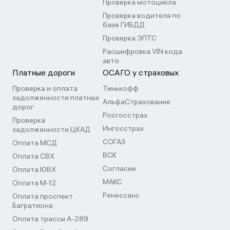
Проверка мотоцикла
Проверка водителя по
базе ГИБДД
Проверка ЭПТС
Расшифровка VIN кода
авто
Платные дороги
ОСАГО у страховых
Проверка и оплата
Тинькофф
задолженности платных
АльфаСтрахование
дорог
Росгосстрах
Проверка
Ингосстрах
задолженности ЦКАД
СОГАЗ
Оплата МСД
ВСК
Оплата СВХ
Согласие
Оплата ЮВХ
МАКС
Оплата М-12
Ренессанс
Оплата проспект
Багратиона
Оплата трассы А-289