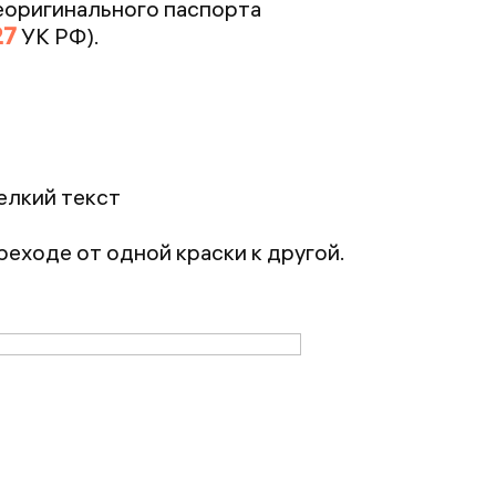
неоригинального паспорта
27
УК РФ).
елкий текст
реходе от одной краски к другой.