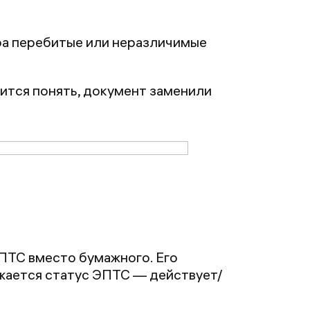
ора перебитые или неразличимые
чится понять, документ заменили
ПТС вместо бумажного. Его
жается статус ЭПТС — действует/