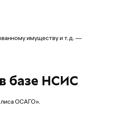
ованному имуществу и т.д. —
в базе НСИС
олиса ОСАГО».