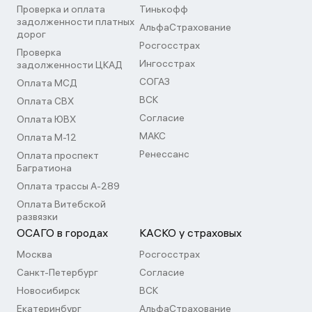
Проверка и оплата
Тинькофф
задолженности платных
АльфаСтрахование
дорог
Росгосстрах
Проверка
Ингосстрах
задолженности ЦКАД
СОГАЗ
Оплата МСД
ВСК
Оплата СВХ
Согласие
Оплата ЮВХ
МАКС
Оплата М-12
Ренессанс
Оплата проспект
Багратиона
Оплата трассы А-289
Оплата Витебской
развязки
ОСАГО в городах
КАСКО у страховых
Москва
Росгосстрах
Санкт-Петербург
Согласие
Новосибирск
ВСК
Екатеринбург
АльфаСтрахование