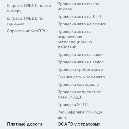
Проверка авто по гос
Штрафы ГИБДД по гос
номеру
номеру
Проверка авто на ДТП
Штрафы ГИБДД по
городам
Проверка авто на розыск
Справочник КоАП РФ
Проверка авто на
ограничения
регистрационных
действий
Проверка авто на такси
Проверка авто на залог
Проверка пробега авто
Оценка стоимости авто
Проверка мотоцикла
Проверка водителя по
базе ГИБДД
Проверка ЭПТС
Расшифровка VIN кода
авто
Платные дороги
ОСАГО у страховых