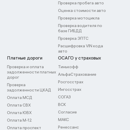
Проверка пробега авто
Оценка стоимости авто
Проверка мотоцикла
Проверка водителя по
базе ГИБДД
Проверка ЭПТС
Расшифровка VIN кода
авто
Платные дороги
ОСАГО у страховых
Проверка и оплата
Тинькофф
задолженности платных
АльфаСтрахование
дорог
Росгосстрах
Проверка
Ингосстрах
задолженности ЦКАД
СОГАЗ
Оплата МСД
ВСК
Оплата СВХ
Согласие
Оплата ЮВХ
МАКС
Оплата М-12
Ренессанс
Оплата проспект