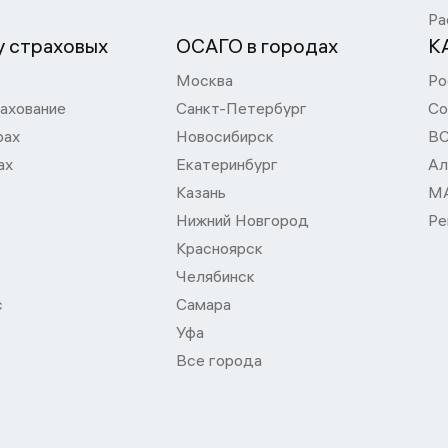
Ра
 страховых
ОСАГО в городах
К
Москва
Ро
ахование
Санкт-Петербург
Со
рах
Новосибирск
В
ах
Екатеринбург
Ал
Казань
М
Нижний Новгород
Ре
Красноярск
Челябинск
с
Самара
Уфа
Все города