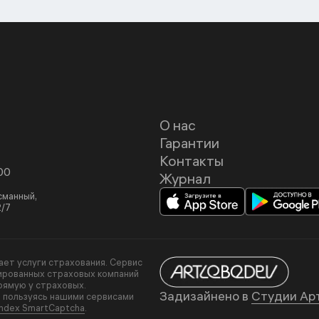
О нас
Гарантии
Контакты
00
Журнал
асманный,
2/7
вает услуги страхования. Сервис
ированных страховых компаний
рямую у страховых.
Задизайнено в
Студии Ар
, пользуясь нашими сервисами
ndex SmartCaptcha
.