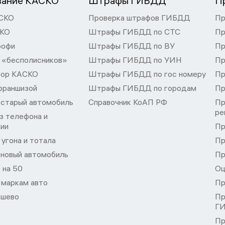
вание КАСКО
Штрафы ГИБДД
П
СКО
Проверка штрафов ГИБДД
Пр
СКО
Штрафы ГИБДД по СТС
Пр
рофи
Штрафы ГИБДД по ВУ
Пр
 «бесполисников»
Штрафы ГИБДД по УИН
Пр
тор КАСКО
Штрафы ГИБДД по гос номеру
Пр
франшизой
Штрафы ГИБДД по городам
Пр
 старый автомобиль
Справочник КоАП РФ
Пр
ре
з телефона и
ции
Пр
угона и тотала
Пр
 новый автомобиль
Пр
 на 50
Оц
 маркам авто
Пр
шево
Пр
Г
Пр