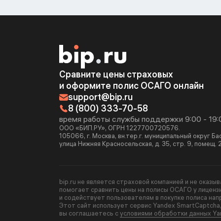
Сравните цены страховых
и оформите полис ОСАГО онлайн
support@bip.ru
8 (800) 333-70-58
время работы службы поддержки 9:00 - 19:
ООО «БИП.РУ», ОГРН 1227700720576.
105066, г. Москва, вн.тер.г. муниципальный округ Б
улица Нижняя Красносельская, д. 35, стр. 9, помещ. 
bip.ru не является страховой компанией и не оказы
помогает сравнить цены на полисы ОСАГО у лиценз
и содействует пользователям в покупке полиса нап
Этот сайт использует сервис Yandex SmartCaptcha
вы соглашаетесь с
условиями обработки данных Ya