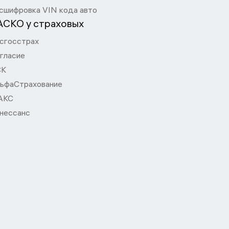
сшифровка VIN кода авто
АСКО у страховых
сгосстрах
гласие
СК
ьфаСтрахование
АКС
нессанс