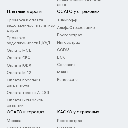
авто
Платные дороги
ОСАГО у страховых
Проверка и оплата
Тинькофф
задолженности платных
АльфаСтрахование
дорог
Росгосстрах
Проверка
Ингосстрах
задолженности ЦКАД
СОГАЗ
Оплата МСД
ВСК
Оплата СВХ
Согласие
Оплата ЮВХ
МАКС
Оплата М-12
Ренессанс
Оплата проспект
Багратиона
Оплата трассы А-289
Оплата Витебской
развязки
ОСАГО в городах
КАСКО у страховых
Москва
Росгосстрах