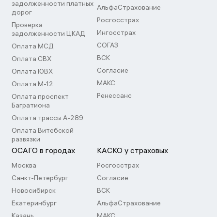
задолженности платных
АльфаСтрахование
дорог
Росгосстрах
Проверка
Ингосстрах
задолженности ЦКАД
СОГАЗ
Оплата МСД
ВСК
Оплата СВХ
Согласие
Оплата ЮВХ
МАКС
Оплата М-12
Ренессанс
Оплата проспект
Багратиона
Оплата трассы А-289
Оплата Витебской
развязки
ОСАГО в городах
КАСКО у страховых
Москва
Росгосстрах
Санкт-Петербург
Согласие
Новосибирск
ВСК
Екатеринбург
АльфаСтрахование
Казань
МАКС