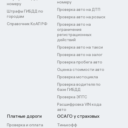
номеру
номеру
Проверка авто на ДТП
Штрафы ГИБДД по
городам
Проверка авто на розыск
Справочник КоАП РФ
Проверка авто на
ограничения
регистрационных
действий
Проверка авто на такси
Проверка авто на залог
Проверка пробега авто
Оценка стоимости авто
Проверка мотоцикла
Проверка водителя по
базе ГИБДД
Проверка ЭПТС
Расшифровка VIN кода
авто
Платные дороги
ОСАГО у страховых
Проверка и оплата
Тинькофф