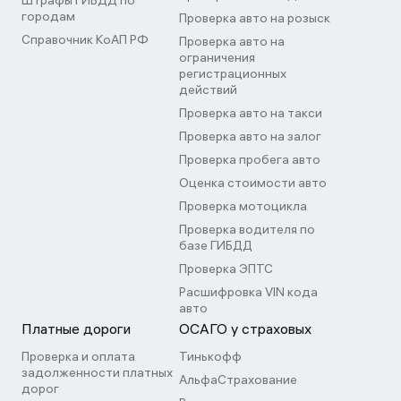
Штрафы ГИБДД по
городам
Проверка авто на розыск
Справочник КоАП РФ
Проверка авто на
ограничения
регистрационных
действий
Проверка авто на такси
Проверка авто на залог
Проверка пробега авто
Оценка стоимости авто
Проверка мотоцикла
Проверка водителя по
базе ГИБДД
Проверка ЭПТС
Расшифровка VIN кода
авто
Платные дороги
ОСАГО у страховых
Проверка и оплата
Тинькофф
задолженности платных
АльфаСтрахование
дорог