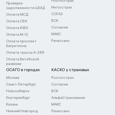
Росгосстрах
Проверка
Ингосстрах
задолженности ЦКАД
СОГАЗ
Оплата МСД
ВСК
Оплата СВХ
Согласие
Оплата ЮВХ
МАКС
Оплата М-12
Ренессанс
Оплата проспект
Багратиона
Оплата трассы А-289
Оплата Витебской
развязки
ОСАГО в городах
КАСКО у страховых
Москва
Росгосстрах
Санкт-Петербург
Согласие
Новосибирск
ВСК
Екатеринбург
АльфаСтрахование
Казань
МАКС
Нижний Новгород
Ренессанс