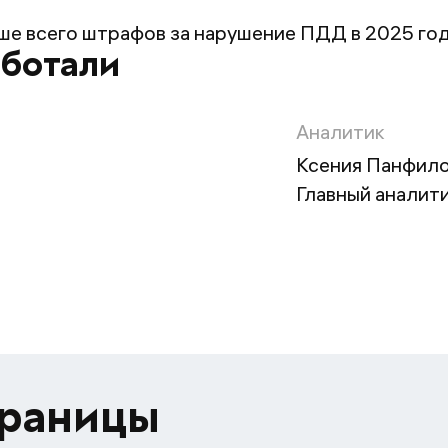
ше всего штрафов за нарушение ПДД в 2025 го
аботали
Аналитик
Ксения Панфил
Главный аналити
траницы