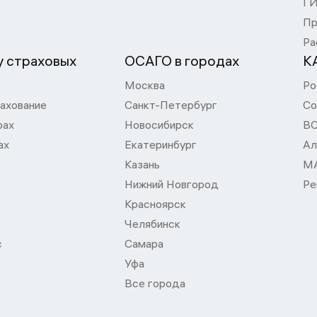
Г
Пр
Ра
 страховых
ОСАГО в городах
К
Москва
Ро
ахование
Санкт-Петербург
Со
рах
Новосибирск
В
ах
Екатеринбург
Ал
Казань
М
Нижний Новгород
Ре
Красноярск
Челябинск
с
Самара
Уфа
Все города