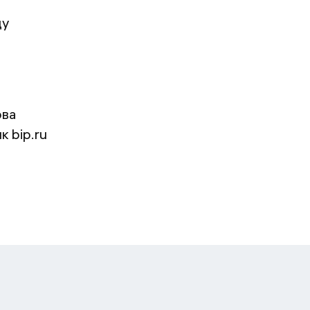
ду
ова
к bip.ru