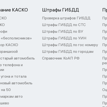
вание КАСКО
Штрафы ГИБДД
П
СКО
Проверка штрафов ГИБДД
Пр
СКО
Штрафы ГИБДД по СТС
Пр
рофи
Штрафы ГИБДД по ВУ
Пр
 «бесполисников»
Штрафы ГИБДД по УИН
Пр
тор КАСКО
Штрафы ГИБДД по гос номеру
Пр
франшизой
Штрафы ГИБДД по городам
Пр
 старый автомобиль
Справочник КоАП РФ
Пр
ре
з телефона и
ции
Пр
угона и тотала
Пр
 новый автомобиль
Пр
 на 50
Оц
 маркам авто
Пр
шево
Пр