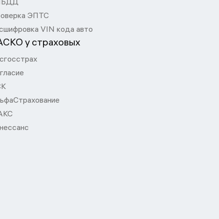
ИБДД
оверка ЭПТС
сшифровка VIN кода авто
АСКО у страховых
сгосстрах
гласие
СК
ьфаСтрахование
АКС
нессанс