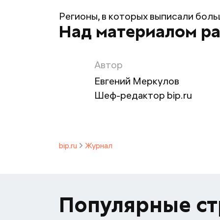
Регионы, в которых выписали боль
Над материалом р
Автор
Евгений Меркулов
Шеф-редактор bip.ru
bip.ru
Журнал
Популярные с