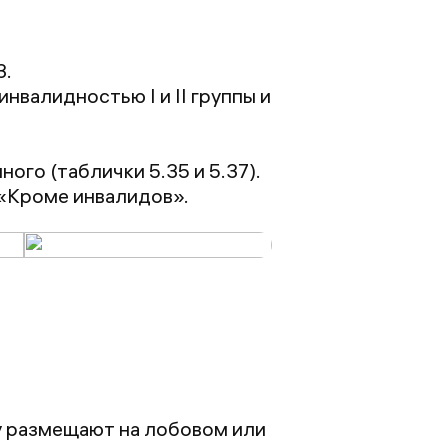
3.
нвалидностью I и II группы и
го (таблички 5.35 и 5.37).
 «Кроме инвалидов».
ку размещают на лобовом или