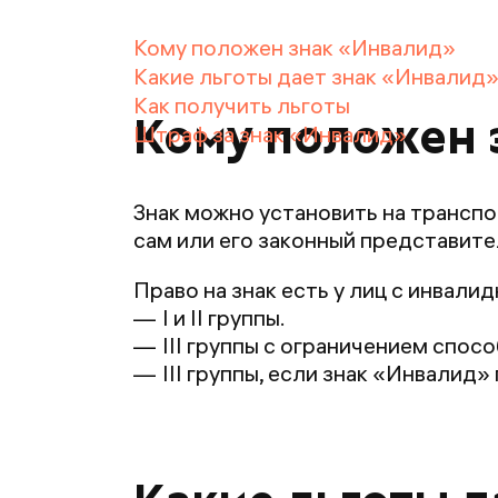
Кому положен знак «Инвалид»
Какие льготы дает знак «Инвалид
Как получить льготы
Кому положен 
Штраф за знак «Инвалид»
Знак можно установить на транспор
сам или его законный представите
Право на знак есть у лиц с инвали
I и II группы.
III группы с ограничением спо
III группы, если знак «Инвалид