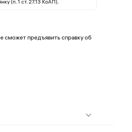
ку (п. 1 ст. 27.13 КоАП).
 не сможет предъявить справку об
ДД
, водитель или пассажир