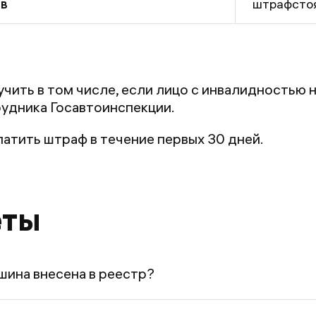
ов
штрафстоян
лучить в том числе, если лицо с инвалидностью
удника Госавтоинспекции.
атить штраф в течение первых 30 дней.
еты
шина внесена в реестр?
льготами -— знак обязателен. Кроме того, по
П