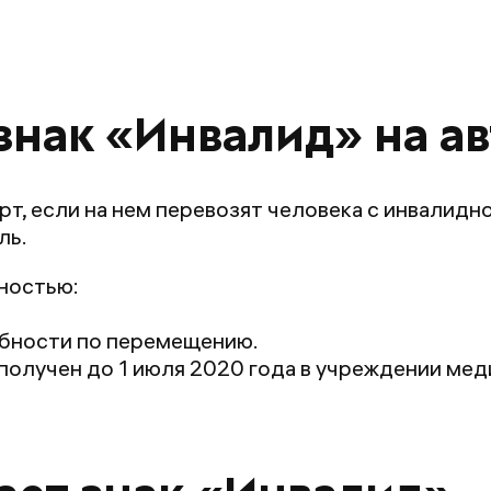
»
знак «Инвалид» на а
т, если на нем перевозят человека с инвалидно
ль.
дностью:
собности по перемещению.
» получен до 1 июля 2020 года в учреждении ме