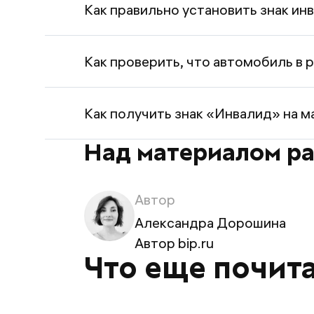
должны иметь документы, подтвер
Как правильно установить знак ин
случае проверки.
Знак кстанавливают на заднее или
Как проверить, что автомобиль в 
Проверить право ТС на бесплатну
Как получить знак «Инвалид» на м
Над материалом р
Чтобы получить право на льготы 
реестр инвалидов (ФРИ) через «Го
цветном принтере. Подробнее мы 
Автор
Александра Дорошина
Автор bip.ru
Что еще почит