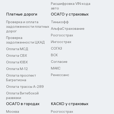
Расшифровка VIN кода
авто
Платные дороги
ОСАГО у страховых
Проверка и оплата
Тинькофф
задолженности платных
АльфаСтрахование
дорог
Росгосстрах
Проверка
Ингосстрах
задолженности ЦКАД
СОГАЗ
Оплата МСД
ВСК
Оплата СВХ
Согласие
Оплата ЮВХ
МАКС
Оплата М-12
Ренессанс
Оплата проспект
Багратиона
Оплата трассы А-289
Оплата Витебской
развязки
ОСАГО в городах
КАСКО у страховых
Москва
Росгосстрах