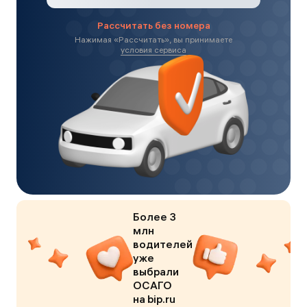
Рассчитать без номера
Нажимая «
Рассчитать
», вы принимаете
условия сервиса
Более 3
млн
водителей
уже
выбрали
ОСАГО
на bip.ru