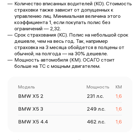
Количество вписанных водителей (КО). Стоимость
страховки также зависит от допущенных к
управлению лиц. Минимальная величина этого
коэффициента 1, если покупать полис без
ограничений — 2,32.
Срок страхования (КС). Полис на небольшой срок
дешевле, чем на весь год. Так, например
страховка на 3 месяца обойдется в полцены от
обычной, на полгода — на 30% дешевле.
Мощность автомобиля (КМ). ОСАГО стоит
больше на ТС с мощным двигателем.
Модель
Мощность
КМ
BMW X5 2
231
л.с.
1,6
BMW X5 3
249
л.с.
1,6
BMW X5 4.4
462
л.с.
1,6