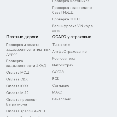
Проверка мотоцикла
Проверка водителя по
базе ГИБДД
Проверка ЭПТС
Расшифровка VIN кода
авто
Платные дороги
ОСАГО у страховых
Проверка и оплата
Тинькофф
задолженности платных
АльфаСтрахование
дорог
Росгосстрах
Проверка
Ингосстрах
задолженности ЦКАД
СОГАЗ
Оплата МСД
ВСК
Оплата СВХ
Согласие
Оплата ЮВХ
МАКС
Оплата М-12
Ренессанс
Оплата проспект
Багратиона
Оплата трассы А-289