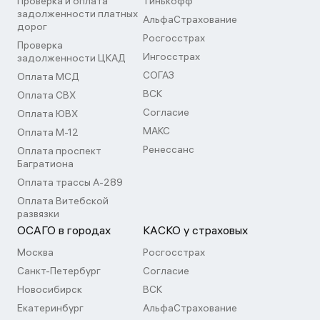
Проверка и оплата
Тинькофф
задолженности платных
АльфаСтрахование
дорог
Росгосстрах
Проверка
Ингосстрах
задолженности ЦКАД
СОГАЗ
Оплата МСД
ВСК
Оплата СВХ
Согласие
Оплата ЮВХ
МАКС
Оплата М-12
Ренессанс
Оплата проспект
Багратиона
Оплата трассы А-289
Оплата Витебской
развязки
ОСАГО в городах
КАСКО у страховых
Москва
Росгосстрах
Санкт-Петербург
Согласие
Новосибирск
ВСК
Екатеринбург
АльфаСтрахование