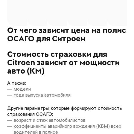
нет возможности! Оформи
рублей, но это не 
нереально. В приложении
главное что страх
Ингосстраха - проблемы с
сделалась. Пришла
подтверждением докумен
пару минут вместе
(жесть!)
оповещением от Р
От чего зависит цена на полис
полис оформлен. 
ОСАГО для Ситроен
пробивается. Отл
приложение, сто р
💕💕
Стоимость страховки для
Citroen зависит от мощности
авто (КМ)
А также:
модели
года выпуска автомобиля
Другие параметры, которые формируют стоимость
страхования ОСАГО:
возраст и стаж автомобилистов
коэффициенты аварийного вождения (КБМ) всех
водителей в полисе