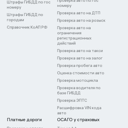
Проверка авто по гос
Штрафы ГИБДД по гос
номеру
номеру
Проверка авто на ДТП
Штрафы ГИБДД по
городам
Проверка авто на розыск
Справочник КоАП РФ
Проверка авто на
ограничения
регистрационных
действий
Проверка авто на такси
Проверка авто на залог
Проверка пробега авто
Оценка стоимости авто
Проверка мотоцикла
Проверка водителя по
базе ГИБДД
Проверка ЭПТС
Расшифровка VIN кода
авто
Платные дороги
ОСАГО у страховых