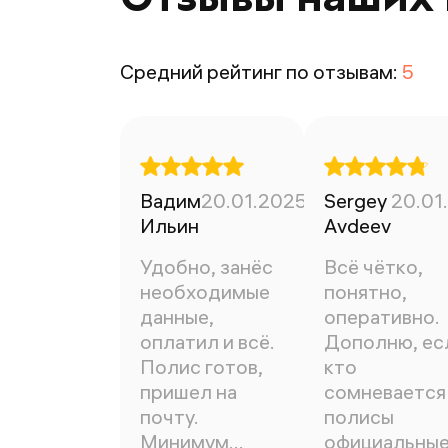
Средний рейтинг по отзывам:
5
Вадим
20.01.2025
Sergey
20.01
Ильин
Avdeev
Удобно, занёс
Всё чётко,
необходимые
понятно,
данные,
оперативно.
оплатил и всё.
Дополню, ес
Полис готов,
кто
пришел на
сомневается 
почту.
полисы
Минимум
официальны