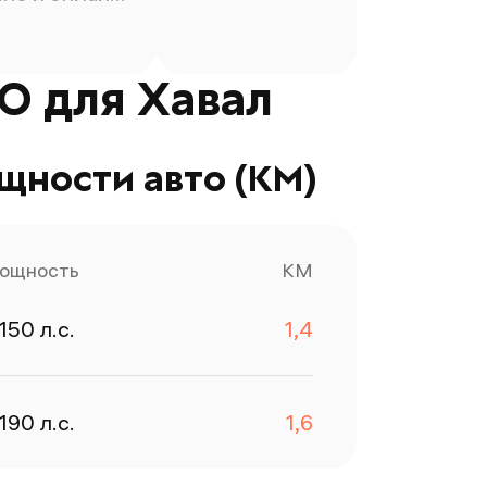
ут
олучилось с
рвого раза,
О для Хавал
добрило
льфаСтрахование,хотя
 их сайте
ощности авто (КМ)
оже приходил
тказ. Правда
добрили с
ополнительной
ощность
КМ
траховкой
каско 400тыс
150
л.с.
1,4
б' за 1080
блей, но это
е страшно,
190
л.с.
1,6
лавное что
траховка
делалась.