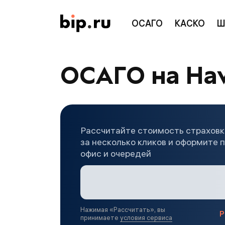
ОСАГО
КАСКО
Ш
ОСАГО на Hav
Рассчитайте стоимость страховк
за несколько кликов и оформите 
офис и очередей
Нажимая «
Рассчитать
», вы
Р
принимаете
условия сервиса