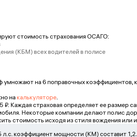
проблемы с
П
подтверждением
по
документов
м
(жесть!)
о
ируют стоимость страхования ОСАГО:
о
в
ч
ения (КБМ) всех водителей в полисе
о
б
п
О
ф умножают на 6 поправочных коэффициентов,
п
ст
жно на
калькуляторе
.
с
5
₽. Каждая страховая определяет ее размер с
мобиля. Некоторые компании делают полис до
сить стоимость исходя из стиля вождения или 
5 л.с. коэффициент мощности (КМ) составит 1,2