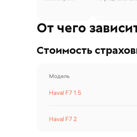
времени.
100%))
От чего зависи
Стоимость страховк
Модель
Haval
F7
1.5
Haval
F7
2