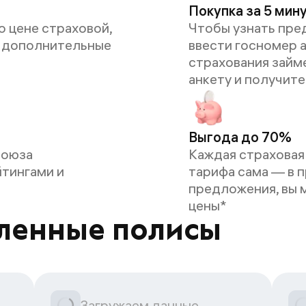
Покупка за 5 мин
о цене страховой,
Чтобы узнать пре
м дополнительные
ввести госномер 
страхования займ
анкету и получит
Выгода до 70%
союза
Каждая страховая
йтингами и
тарифа сама — в п
предложения, вы 
цены*
ленные полисы
Загружаем данные