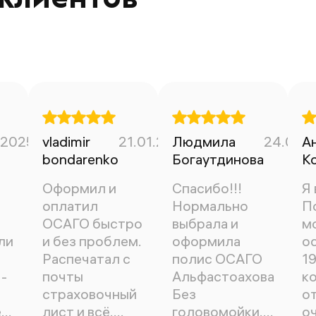
.2025
vladimir
21.01.2025
Людмила
24.01.
А
bondarenko
Богаутдинова
К
Оформил и
Спасибо!!!
Я 
оплатил
Нормально
П
ОСАГО быстро
выбрала и
м
ли
и без проблем.
оформила
ос
Распечатал с
полис ОСАГО
19
-
почты
Альфастоахование!
к
страховочный
Без
о
е
лист и всё.
головомойки.
оч