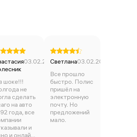
2025
настасия
03.02.2025
Светлана
03.02.2025
олесник
Все прошло
в шоке!!!
быстро. Полис
олгода не
пришёл на
огла сделать
электронную
аго на авто
почту. Но
92 года, все
предложений
омпании
мало.
тказывали и
но и онлайн.