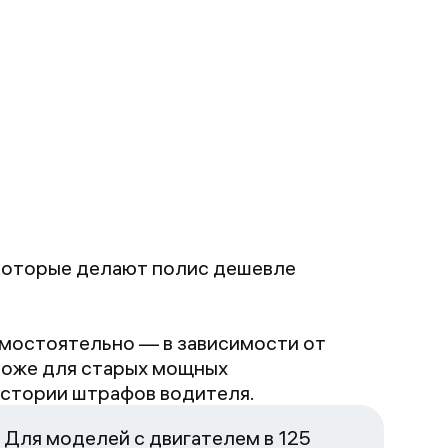
ришла на
чту за пару
инут вместе с
повещением
т РСА о том
то полис
формлен. По
азам
робивается.
тличное
 которые делают полис дешевле
риложение,
о раз
пасибо 💕💕💕
амостоятельно — в зависимости от
роже для старых мощных
истории штрафов водителя.
. Для моделей с двигателем в 125