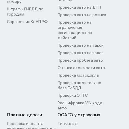
номеру
Проверка авто на ДТП
Штрафы ГИБДД по
городам
Проверка авто на розыск
Справочник КоАП РФ
Проверка авто на
ограничения
регистрационных
действий
Проверка авто на такси
Проверка авто на залог
Проверка пробега авто
Оценка стоимости авто
Проверка мотоцикла
Проверка водителя по
базе ГИБДД
Проверка ЭПТС
Расшифровка VIN кода
авто
Платные дороги
ОСАГО у страховых
Проверка и оплата
Тинькофф
задолженности платных