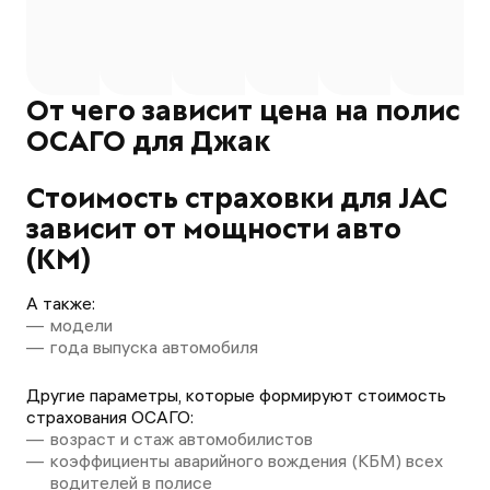
нет возможности! Оформи
рублей, но это не 
нереально. В приложении
главное что страх
Ингосстраха - проблемы с
сделалась. Пришла
подтверждением докумен
пару минут вместе
(жесть!)
оповещением от Р
От чего зависит цена на полис
полис оформлен. 
ОСАГО для Джак
пробивается. Отл
приложение, сто р
💕💕
Стоимость страховки для JAC
зависит от мощности авто
(КМ)
А также:
модели
года выпуска автомобиля
Другие параметры, которые формируют стоимость
страхования ОСАГО:
возраст и стаж автомобилистов
коэффициенты аварийного вождения (КБМ) всех
водителей в полисе