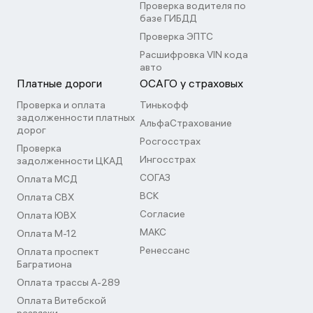
Проверка водителя по
базе ГИБДД
Проверка ЭПТС
Расшифровка VIN кода
авто
Платные дороги
ОСАГО у страховых
Проверка и оплата
Тинькофф
задолженности платных
АльфаСтрахование
дорог
Росгосстрах
Проверка
Ингосстрах
задолженности ЦКАД
СОГАЗ
Оплата МСД
ВСК
Оплата СВХ
Согласие
Оплата ЮВХ
МАКС
Оплата М-12
Ренессанс
Оплата проспект
Багратиона
Оплата трассы А-289
Оплата Витебской