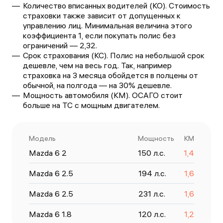
Количество вписанных водителей (КО). Стоимость
страховки также зависит от допущенных к
управлению лиц. Минимальная величина этого
коэффициента 1, если покупать полис без
ограничений — 2,32.
Срок страхования (КС). Полис на небольшой срок
дешевле, чем на весь год. Так, например
страховка на 3 месяца обойдется в полцены от
обычной, на полгода — на 30% дешевле.
Мощность автомобиля (КМ). ОСАГО стоит
больше на ТС с мощным двигателем.
Модель
Мощность
КМ
Mazda 6 2
150
л.с.
1,4
Mazda 6 2.5
194
л.с.
1,6
Mazda 6 2.5
231
л.с.
1,6
Mazda 6 1.8
120
л.с.
1,2