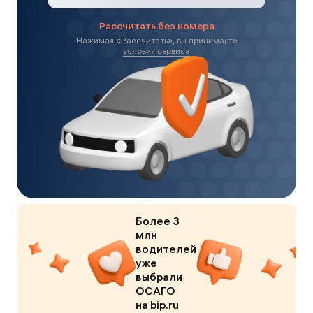
Рассчитать без номера
Нажимая «
Рассчитать
», вы принимаете
условия сервиса
Более 3
млн
водителей
уже
выбрали
ОСАГО
на bip.ru