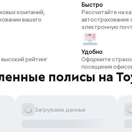
Быстро
ховых компаний,
Рассчитайте на ка
ховании вашего
автострахования з
электронную поч
Удобно
 высокий рейтинг
Оформите страхов
посещения офисов
ленные полисы на To
Загружаем данные