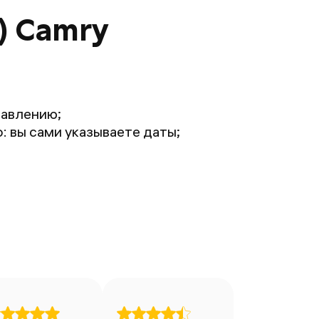
) Camry
равлению;
 вы сами указываете даты;