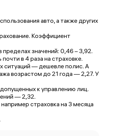
тказ. Правда
добрили с
спользования авто, а также других
ополнительной
траховкой
трахование. Коэффициент
каско 400тыс
б' за 1080
пределах значений: 0,46 – 3,92.
блей, но это
очти в 4 раза на страховке.
е страшно,
ых ситуаций — дешевле полис. А
лавное что
жа возрастом до 21 года — 2,27. У
траховка
делалась.
 допущенных к управлению лиц.
ришла на
ений — 2,32.
чту за пару
, например страховка на 3 месяца
инут вместе с
повещением
.
т РСА о том
то полис
формлен. По