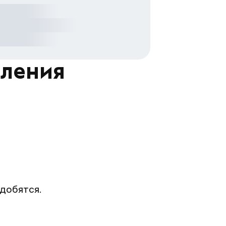
мления
адобятся.