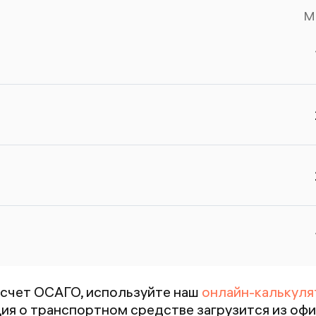
б
М
п
О
п
ст
с
счет ОСАГО, используйте наш
онлайн-калькуля
я о транспортном средстве загрузится из офи