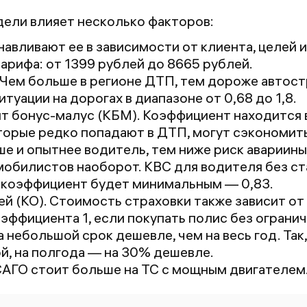
Рекомендую.
о
дели влияет несколько факторов:
P.s. В Сбере
о
навливают ее в зависимости от клиента, целей и
наценка и плюс
д
тарифа: от
1399
рублей до
8665
рублей.
нет нашего
с
. Чем больше в регионе ДТП, тем дороже автос
адреса, ввести
'
туации на дорогах в диапазоне от 0,68 до 1,8.
вручную нет
ру
 бонус-малус (КБМ). Коэффициент находится в 
возможности!
ру
орые редко попадают в ДТП, могут сэкономить п
Оформить
н
ше и опытнее водитель, тем ниже риск авариин
нереально. В
г
обилистов наоборот. КВС для водителя без ста
приложении
с
 коэффициент будет минимальным — 0,83.
Ингосстраха -
с
й (КО). Стоимость страховки также зависит от
проблемы с
П
эффициента 1, если покупать полис без огранич
подтверждением
по
а небольшой срок дешевле, чем на весь год. Так
документов
м
й, на полгода — на 30% дешевле.
(жесть!)
о
АГО стоит больше на ТС с мощным двигателем
о
ч
о