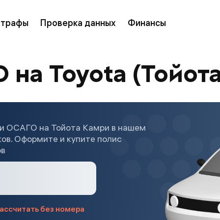
трафы
Проверка данных
Финансы
 на Toyota (Тойот
и ОСАГО на Тойота Камри в нашем
ков. Оформите и купите полис
ов
ассчитать без номера