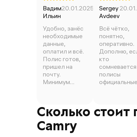
Вадим
20.01.2025
Sergey
20.01
Ильин
Avdeev
Удобно, занёс
Всё чётко,
необходимые
понятно,
данные,
оперативно.
оплатил и всё.
Дополню, ес
Полис готов,
кто
пришел на
сомневается 
почту.
полисы
Минимум
официальны
времени.
100%))
Сколько стоит 
Camry