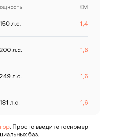
азам
ощность
КМ
робивается.
тличное
150
л.с.
1,4
риложение,
о раз
пасибо 💕💕💕
200
л.с.
1,6
249
л.с.
1,6
181
л.с.
1,6
тор
. Просто введите госномер
циальных баз.