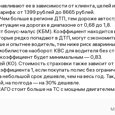
Рекомендую.
о
навливают ее в зависимости от клиента, целей и
P.s. В Сбере
о
тарифа: от
1399
рублей до
8665
рублей.
наценка и плюс
д
. Чем больше в регионе ДТП, тем дороже автос
нет нашего
с
туации на дорогах в диапазоне от 0,68 до 1,8.
адреса, ввести
'
 бонус-малус (КБМ). Коэффициент находится в 
вручную нет
ру
орые редко попадают в ДТП, могут сэкономить п
возможности!
ру
ше и опытнее водитель, тем ниже риск авариин
Оформить
н
обилистов наоборот. КВС для водителя без ста
нереально. В
г
 коэффициент будет минимальным — 0,83.
приложении
с
й (КО). Стоимость страховки также зависит от
Ингосстраха -
с
эффициента 1, если покупать полис без огранич
проблемы с
П
а небольшой срок дешевле, чем на весь год. Так
подтверждением
по
й, на полгода — на 30% дешевле.
документов
м
АГО стоит больше на ТС с мощным двигателем
(жесть!)
о
о
ч
М
о