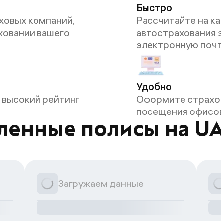
Быстро
ховых компаний,
Рассчитайте на ка
ховании вашего
автострахования з
электронную поч
Удобно
 высокий рейтинг
Оформите страхов
посещения офисов
енные полисы на UAZ
Загружаем данные