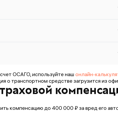
б
п
О
п
ст
с
счет ОСАГО, используйте наш
онлайн-калькуля
я о транспортном средстве загрузится из офи
страховой компенсац
ть компенсацию до 400 000 ₽ за вред его авто