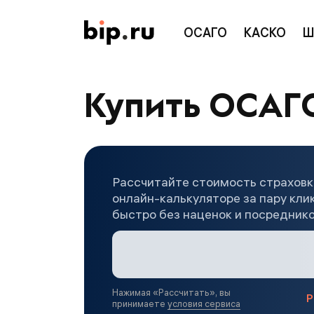
ОСАГО
КАСКО
Ш
Купить ОСАГО
Рассчитайте стоимость страхов
онлайн-калькуляторе за пару кли
быстро без наценок и посредник
Нажимая «
Рассчитать
», вы
Р
принимаете
условия сервиса