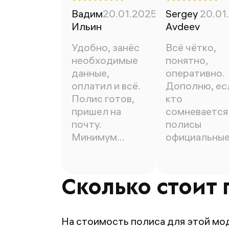
Вадим
20.01.2025
Sergey
20.01
Ильин
Avdeev
Удобно, занёс
Всё чётко,
необходимые
понятно,
данные,
оперативно.
оплатил и всё.
Дополню, ес
Полис готов,
кто
пришел на
сомневается 
почту.
полисы
Минимум
официальны
времени.
100%))
Сколько стоит 
На стоимость полиса для этой мо