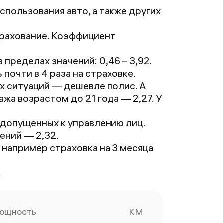
тказ. Правда
спользования авто, а также других
добрили с
ополнительной
трахование. Коэффициент
траховкой
каско 400тыс
пределах значений: 0,46 – 3,92.
б' за 1080
очти в 4 раза на страховке.
блей, но это
ых ситуаций — дешевле полис. А
е страшно,
жа возрастом до 21 года — 2,27. У
лавное что
траховка
 допущенных к управлению лиц.
делалась.
ений — 2,32.
ришла на
, например страховка на 3 месяца
чту за пару
инут вместе с
.
повещением
т РСА о том
то полис
ощность
КМ
формлен. По