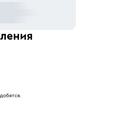
мления
адобятся.