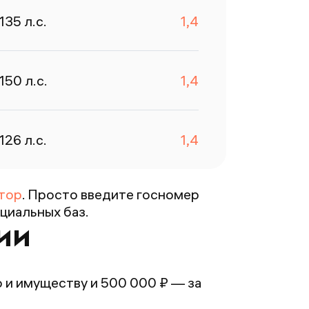
азам
135
л.с.
1,4
робивается.
тличное
риложение,
150
л.с.
1,4
о раз
пасибо 💕💕💕
126
л.с.
1,4
тор
. Просто введите госномер
циальных баз.
ии
 и имуществу и 500 000 ₽ — за