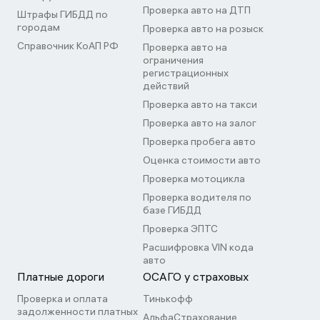
Проверка авто на ДТП
Штрафы ГИБДД по
городам
Проверка авто на розыск
Справочник КоАП РФ
Проверка авто на
ограничения
регистрационных
действий
Проверка авто на такси
Проверка авто на залог
Проверка пробега авто
Оценка стоимости авто
Проверка мотоцикла
Проверка водителя по
базе ГИБДД
Проверка ЭПТС
Расшифровка VIN кода
авто
Платные дороги
ОСАГО у страховых
Проверка и оплата
Тинькофф
задолженности платных
АльфаСтрахование