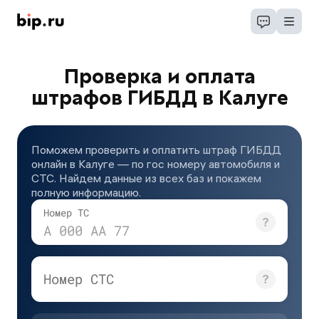
Проверка и оплата
штрафов ГИБДД в Калуге
Поможем проверить и оплатить штраф ГИБДД
онлайн в Калуге — по гос номеру автомобиля и
СТС. Найдем данные из всех баз и покажем
полную информацию.
Номер ТС
А 000 АА 77
Номер СТС