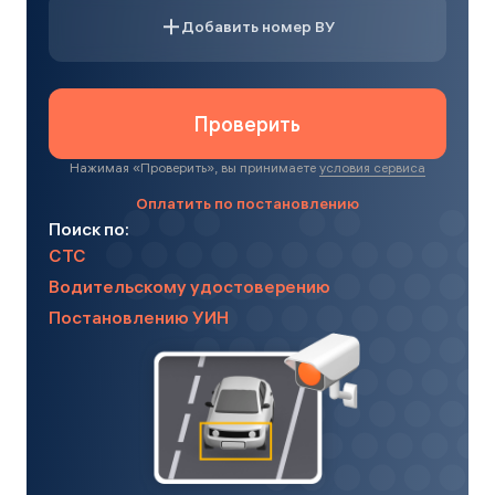
Добавить номер ВУ
Проверить
Нажимая «
Проверить
», вы принимаете
условия сервиса
Оплатить по постановлению
Поиск по:
СТС
Водительскому удостоверению
Постановлению УИН