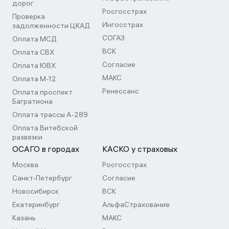
дорог
Росгосстрах
Проверка
Ингосстрах
задолженности ЦКАД
СОГАЗ
Оплата МСД
ВСК
Оплата СВХ
Согласие
Оплата ЮВХ
МАКС
Оплата М-12
Ренессанс
Оплата проспект
Багратиона
Оплата трассы А-289
Оплата Витебской
развязки
ОСАГО в городах
КАСКО у страховых
Москва
Росгосстрах
Санкт-Петербург
Согласие
Новосибирск
ВСК
Екатеринбург
АльфаСтрахование
Казань
МАКС