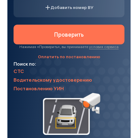
Добавить номер ВУ
Проверить
Нажимая «
Проверить
», вы принимаете
условия сервиса
Оплатить по постановлению
Поиск по:
СТС
Водительскому удостоверению
Постановлению УИН