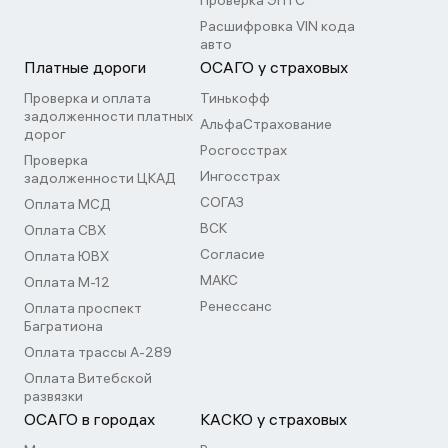
Проверка ЭПТС
Расшифровка VIN кода
авто
Платные дороги
ОСАГО у страховых
Проверка и оплата
Тинькофф
задолженности платных
АльфаСтрахование
дорог
Росгосстрах
Проверка
Ингосстрах
задолженности ЦКАД
СОГАЗ
Оплата МСД
ВСК
Оплата СВХ
Согласие
Оплата ЮВХ
МАКС
Оплата М-12
Ренессанс
Оплата проспект
Багратиона
Оплата трассы А-289
Оплата Витебской
развязки
ОСАГО в городах
КАСКО у страховых