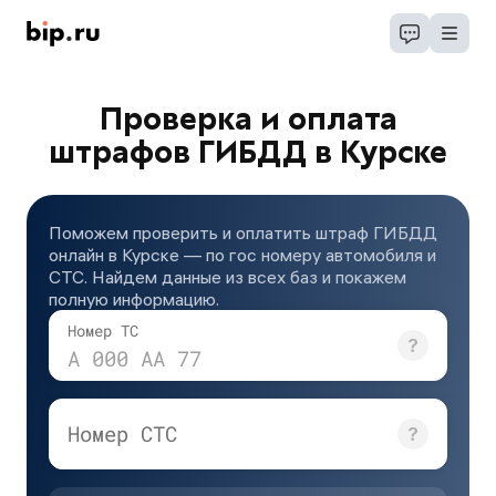
Проверка и оплата
штрафов ГИБДД в Курске
Поможем проверить и оплатить штраф ГИБДД
онлайн в Курске — по гос номеру автомобиля и
СТС. Найдем данные из всех баз и покажем
полную информацию.
Номер ТС
А 000 АА 77
Номер СТС