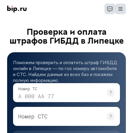
Проверка и оплата
штрафов ГИБДД в Липецке
Поможем проверить и оплатить штраф ГИБДД
онлайн в Липецке — по гос номеру автомобиля
и СТС. Найдем данные из всех баз и покажем
полную информацию.
Номер ТС
А 000 АА 77
Номер СТС