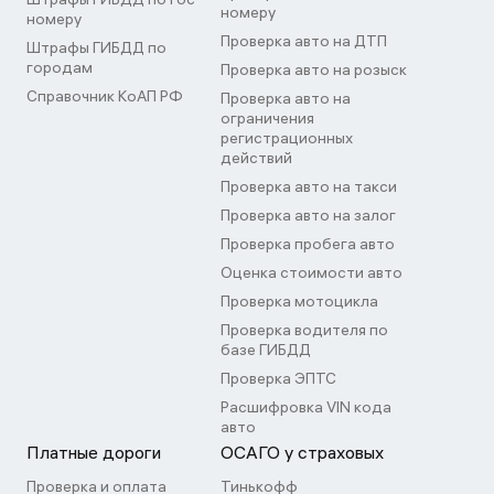
номеру
номеру
Проверка авто на ДТП
Штрафы ГИБДД по
городам
Проверка авто на розыск
Справочник КоАП РФ
Проверка авто на
ограничения
регистрационных
действий
Проверка авто на такси
Проверка авто на залог
Проверка пробега авто
Оценка стоимости авто
Проверка мотоцикла
Проверка водителя по
базе ГИБДД
Проверка ЭПТС
Расшифровка VIN кода
авто
Платные дороги
ОСАГО у страховых
Проверка и оплата
Тинькофф