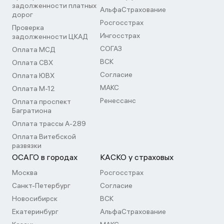
задолженности платных
АльфаСтрахование
дорог
Росгосстрах
Проверка
Ингосстрах
задолженности ЦКАД
СОГАЗ
Оплата МСД
ВСК
Оплата СВХ
Согласие
Оплата ЮВХ
МАКС
Оплата М-12
Ренессанс
Оплата проспект
Багратиона
Оплата трассы А-289
Оплата Витебской
развязки
ОСАГО в городах
КАСКО у страховых
Москва
Росгосстрах
Санкт-Петербург
Согласие
Новосибирск
ВСК
Екатеринбург
АльфаСтрахование