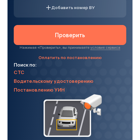
Добавить номер ВУ
Проверить
Нажимая «
Проверить
», вы принимаете
условия сервиса
Оплатить по постановлению
Поиск по:
СТС
Водительскому удостоверению
Постановлению УИН