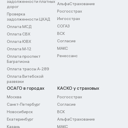
задолженности платных
АльфаСтрахование
дорог
Росгосстрах
Проверка
Ингосстрах
задолженности ЦКАД
СОГАЗ
Оплата МСД
ВСК
Оплата СВХ
Согласие
Оплата ЮВХ
МАКС
Оплата М-12
Ренессанс
Оплата проспект
Багратиона
Оплата трассы А-289
Оплата Витебской
развязки
ОСАГО в городах
КАСКО у страховых
Москва
Росгосстрах
Санкт-Петербург
Согласие
Новосибирск
ВСК
Екатеринбург
АльфаСтрахование
Казань
МАКС