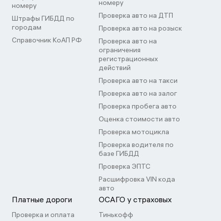
номеру
номеру
Проверка авто на ДТП
Штрафы ГИБДД по
городам
Проверка авто на розыск
Справочник КоАП РФ
Проверка авто на
ограничения
регистрационных
действий
Проверка авто на такси
Проверка авто на залог
Проверка пробега авто
Оценка стоимости авто
Проверка мотоцикла
Проверка водителя по
базе ГИБДД
Проверка ЭПТС
Расшифровка VIN кода
авто
Платные дороги
ОСАГО у страховых
Проверка и оплата
Тинькофф