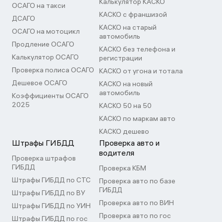
Калькулятор КАСКО
ОСАГО на такси
КАСКО с франшизой
ДСАГО
КАСКО на старый
ОСАГО на мотоцикл
автомобиль
Продление ОСАГО
КАСКО без телефона и
Калькулятор ОСАГО
регистрации
Проверка полиса ОСАГО
КАСКО от угона и тотала
Дешевое ОСАГО
КАСКО на новый
автомобиль
Коэффициенты ОСАГО
2025
КАСКО 50 на 50
КАСКО по маркам авто
КАСКО дешево
Штрафы ГИБДД
Проверка авто и
водителя
Проверка штрафов
ГИБДД
Проверка КБМ
Штрафы ГИБДД по СТС
Проверка авто по базе
ГИБДД
Штрафы ГИБДД по ВУ
Проверка авто по ВИН
Штрафы ГИБДД по УИН
Проверка авто по гос
Штрафы ГИБДД по гос