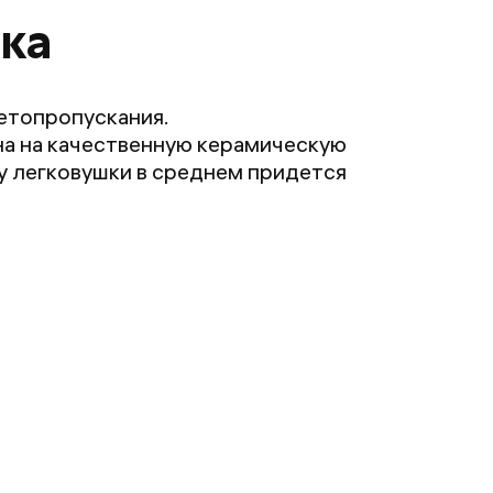
ка
ветопропускания.
на на качественную керамическую
ку легковушки в среднем придется