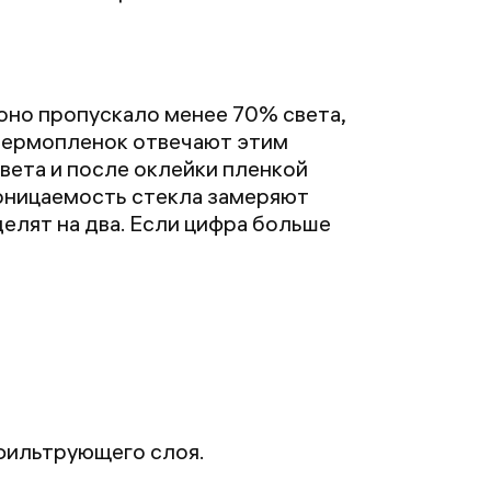
оно пропускало менее 70% света,
термопленок отвечают этим
света и после оклейки пленкой
оницаемость стекла замеряют
елят на два. Если цифра больше
фильтрующего слоя.