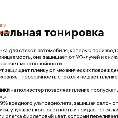
нки
мальная тонировка
овка
нка для стекол автомобиля, которую производ
оницаемость, она защищает от УФ-лучей и сниж
за счет многослойности:
ут защищает пленку от механических поврежде
охраняет прозрачность стекол и не дает пленк
мики
на полиэстер позволяет пленке пропускать
ца.
9% вредного ультрафиолета, защищая салон от
ики, улучшает контрастность и придает стекла
ли слегка фиолетовый цвет, который переливает