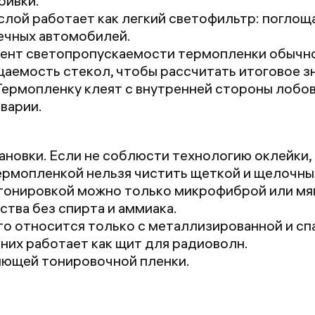
бивки.
слой работает как легкий светофильтр: поглощ
речных автомобилей.
ент светопропускаемости термопленки обычно
цаемость стекол, чтобы рассчитать итоговое з
Термопленку клеят с внутренней стороны лобов
аварии.
новки. Если не соблюсти технологию оклейки, 
ермопленкой нельзя чистить щеткой и щелочны
тонировкой можно только микрофиброй или мяг
тва без спирта и аммиака.
то относится только с металлизированной и с
них работает как щит для радиоволн.
яющей тонировочной пленки.