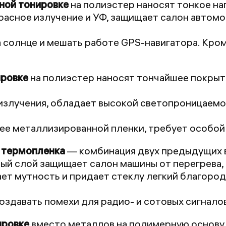
ной тонировке
на полиэстер наносят тонкое на
асное излучение и УФ, защищает салон автомо
 солнце и мешать работе GPS-навигатора. Кро
ировке
на полиэстер наносят тончайшее покрыт
злучения, обладает высокой светопроницаемост
ее металлизированной пленки, требует особой 
 термопленка
— комбинация двух предыдущих 
й слой защищает салон машины от перегрева, 
ет мутность и придает стеклу легкий благород
здавать помехи для радио- и сотовых сигналов
ировке
вместо металлов на полимерную основу 