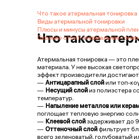
Что такое атермальная тонировка
Виды атермальной тонировки
Плюсы и минусы атермальной пле
Что такое атер
Сколько стоит атермальная тонир
Атермальная тонировка — это пле
материала. У нее высокая светопр
эффект производители достигают 
Антицарапный слой
или топ-ко
Несущий слой
из полиэстера с
температур.
Напыление металлов или кера
поглощает тепловую энергию солн
Клеевой слой
задерживает до 9
Оттеночный слой
фильтрует бл
всего зеленоватый, голубоватый и