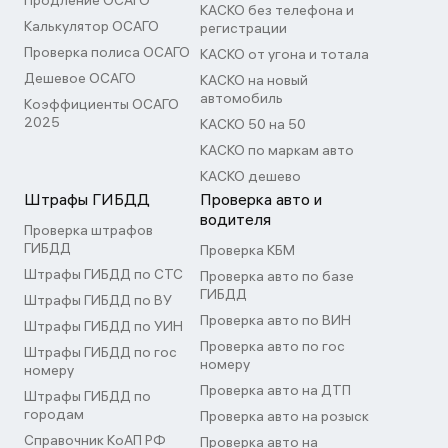
Продление ОСАГО
КАСКО без телефона и
Калькулятор ОСАГО
регистрации
Проверка полиса ОСАГО
КАСКО от угона и тотала
Дешевое ОСАГО
КАСКО на новый
автомобиль
Коэффициенты ОСАГО
2025
КАСКО 50 на 50
КАСКО по маркам авто
КАСКО дешево
Штрафы ГИБДД
Проверка авто и
водителя
Проверка штрафов
ГИБДД
Проверка КБМ
Штрафы ГИБДД по СТС
Проверка авто по базе
ГИБДД
Штрафы ГИБДД по ВУ
Проверка авто по ВИН
Штрафы ГИБДД по УИН
Проверка авто по гос
Штрафы ГИБДД по гос
номеру
номеру
Проверка авто на ДТП
Штрафы ГИБДД по
городам
Проверка авто на розыск
Справочник КоАП РФ
Проверка авто на