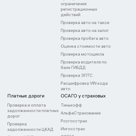
ограничения
регистрационных
действий
Проверка авто на такси
Проверка авто на залог
Проверка пробега авто
Оценка стоимости авто
Проверка мотоцикла
Проверка водителя по
базе ГИБДД
Проверка ЭПТС
Расшифровка VIN кода
авто
Платные дороги
ОСАГО у страховых
Проверка и оплата
Тинькофф
задолженности платных
АльфаСтрахование
дорог
Росгосстрах
Проверка
Ингосстрах
задолженности ЦКАД