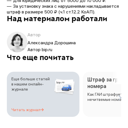
для юридических лиц: от 5000 до 10 000 ₽.
За установку знака с нарушениями накладывается
штраф в размере 500 ₽ (ч.1 ст.12.2 КоАП).
Над материалом работали
Автор
Александра Дорошина
Автор bip.ru
Что еще почитать
Еще больше статей
Штраф за грязн
в нашем онлайн-
номера
журнале
Как ГАИ штрафует в
нечитвемые номера.
Читать
журнал