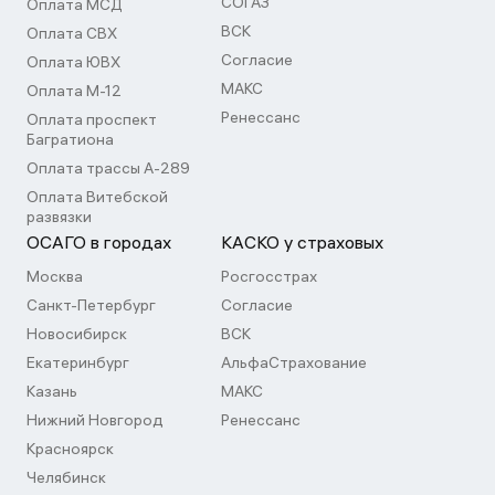
СОГАЗ
Оплата МСД
ВСК
Оплата СВХ
Согласие
Оплата ЮВХ
МАКС
Оплата М-12
Ренессанс
Оплата проспект
Багратиона
Оплата трассы А-289
Оплата Витебской
развязки
ОСАГО в городах
КАСКО у страховых
Москва
Росгосстрах
Санкт-Петербург
Согласие
Новосибирск
ВСК
Екатеринбург
АльфаСтрахование
Казань
МАКС
Нижний Новгород
Ренессанс
Красноярск
Челябинск