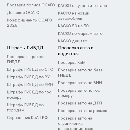
Проверка полиса ОСАГО
КАСКО от угона и тотала
Дешевое ОСАГО
КАСКО на новый
автомобиль
Коэффициенты ОСАГО
2025
КАСКО 50 на 50
КАСКО по маркам авто
КАСКО дешево
Штрафы ГИБДД
Проверка авто и
водителя
Проверка штрафов
ГИБДД
Проверка КБМ
Штрафы ГИБДД по СТС
Проверка авто по базе
ГИБДД
Штрафы ГИБДД по ВУ
Проверка авто по ВИН
Штрафы ГИБДД по УИН
Проверка авто по гос
Штрафы ГИБДД по гос
номеру
номеру
Проверка авто на ДТП
Штрафы ГИБДД по
городам
Проверка авто на розыск
Справочник КоАП РФ
Проверка авто на
ограничения
регистрационных