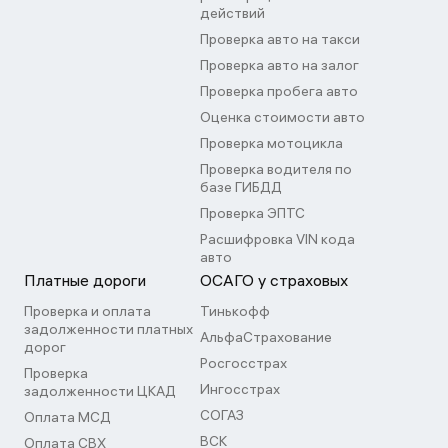
действий
Проверка авто на такси
Проверка авто на залог
Проверка пробега авто
Оценка стоимости авто
Проверка мотоцикла
Проверка водителя по
базе ГИБДД
Проверка ЭПТС
Расшифровка VIN кода
авто
Платные дороги
ОСАГО у страховых
Проверка и оплата
Тинькофф
задолженности платных
АльфаСтрахование
дорог
Росгосстрах
Проверка
Ингосстрах
задолженности ЦКАД
СОГАЗ
Оплата МСД
ВСК
Оплата СВХ