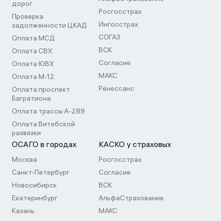
дорог
Росгосстрах
Проверка
Ингосстрах
задолженности ЦКАД
СОГАЗ
Оплата МСД
ВСК
Оплата СВХ
Согласие
Оплата ЮВХ
МАКС
Оплата М-12
Ренессанс
Оплата проспект
Багратиона
Оплата трассы А-289
Оплата Витебской
развязки
ОСАГО в городах
КАСКО у страховых
Москва
Росгосстрах
Санкт-Петербург
Согласие
Новосибирск
ВСК
Екатеринбург
АльфаСтрахование
Казань
МАКС