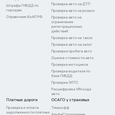
Проверка авто на ДТП
Штрафы ГИБДД по
городам
Проверка авто на розыск
Справочник КоАП РФ
Проверка авто на
ограничения
регистрационных
действий
Проверка авто на такси
Проверка авто на залог
Проверка пробега авто
Оценка стоимости авто
Проверка мотоцикла
Проверка водителя по
базе ГИБДД
Проверка ЭПТС
Расшифровка VIN кода
авто
Платные дороги
ОСАГО у страховых
Проверка и оплата
Тинькофф
задолженности платных
АльфаСтрахование