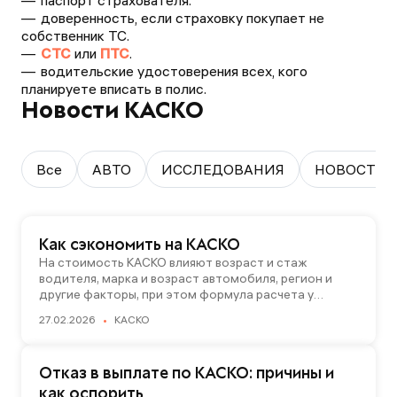
паспорт страхователя.
доверенность, если страховку покупает не
собственник ТС.
СТС
или
ПТС
.
водительские удостоверения всех, кого
планируете вписать в полис.
Новости КАСКО
Все
АВТО
ИССЛЕДОВАНИЯ
НОВОСТИ
Как сэкономить на КАСКО
На стоимость КАСКО влияют возраст и стаж
водителя, марка и возраст автомобиля, регион и
другие факторы, при этом формула расчета у
каждого страховщика своя. Разберем, из чего еще
27.02.2026
КАСКО
складывается цена КАСКО и как можно снизить
стоимость полиса.
Отказ в выплате по КАСКО: причины и
как оспорить