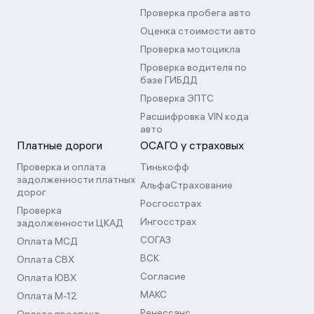
Проверка пробега авто
Оценка стоимости авто
Проверка мотоцикла
Проверка водителя по
базе ГИБДД
Проверка ЭПТС
Расшифровка VIN кода
авто
Платные дороги
ОСАГО у страховых
Проверка и оплата
Тинькофф
задолженности платных
АльфаСтрахование
дорог
Росгосстрах
Проверка
Ингосстрах
задолженности ЦКАД
СОГАЗ
Оплата МСД
ВСК
Оплата СВХ
Согласие
Оплата ЮВХ
МАКС
Оплата М-12
Ренессанс