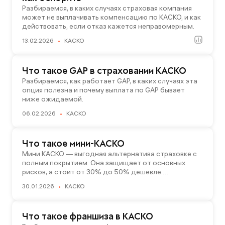
Разбираемся, в каких случаях страховая компания
может не выплачивать компенсацию по КАСКО, и как
действовать, если отказ кажется неправомерным.
13.02.2026
КАСКО
Что такое GAP в страховании КАСКО
Разбираемся, как работает GAP, в каких случаях эта
опция полезна и почему выплата по GAP бывает
ниже ожидаемой.
06.02.2026
КАСКО
Что такое мини-КАСКО
Мини КАСКО — выгодная альтернатива страховке с
полным покрытием. Она защищает от основных
рисков, а стоит от 30% до 50% дешевле.
Рассказываем, чем мини КАСКО отличается от
30.01.2026
КАСКО
полного покрытия и кому подойдет такая
страховка.
Что такое франшиза в КАСКО