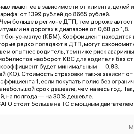
Рекомендую.
о
навливают ее в зависимости от клиента, целей и
P.s. В Сбере
о
тарифа: от
1399
рублей до
8665
рублей.
наценка и плюс
д
. Чем больше в регионе ДТП, тем дороже автос
нет нашего
с
туации на дорогах в диапазоне от 0,68 до 1,8.
адреса, ввести
'
 бонус-малус (КБМ). Коэффициент находится в 
вручную нет
ру
орые редко попадают в ДТП, могут сэкономить п
возможности!
ру
ше и опытнее водитель, тем ниже риск авариин
Оформить
н
обилистов наоборот. КВС для водителя без ста
нереально. В
г
 коэффициент будет минимальным — 0,83.
приложении
с
й (КО). Стоимость страховки также зависит от
Ингосстраха -
с
эффициента 1, если покупать полис без огранич
проблемы с
П
а небольшой срок дешевле, чем на весь год. Так
подтверждением
по
й, на полгода — на 30% дешевле.
документов
м
АГО стоит больше на ТС с мощным двигателем
(жесть!)
о
о
ч
М
о