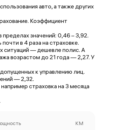
тказ. Правда
спользования авто, а также других
добрили с
ополнительной
трахование. Коэффициент
траховкой
каско 400тыс
пределах значений: 0,46 – 3,92.
б' за 1080
очти в 4 раза на страховке.
блей, но это
ых ситуаций — дешевле полис. А
е страшно,
жа возрастом до 21 года — 2,27. У
лавное что
траховка
 допущенных к управлению лиц.
делалась.
ений — 2,32.
ришла на
, например страховка на 3 месяца
чту за пару
инут вместе с
.
повещением
т РСА о том
то полис
ощность
КМ
формлен. По