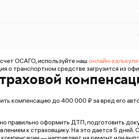
б
п
О
п
ст
с
счет ОСАГО, используйте наш
онлайн-калькуля
я о транспортном средстве загрузится из офи
страховой компенсац
ть компенсацию до 400 000 ₽ за вред его авто
но правильно оформить ДТП, подготовить доку
явлением к страховщику. На это дается 5 дней
 компенсации — направляет на ремонт или вып