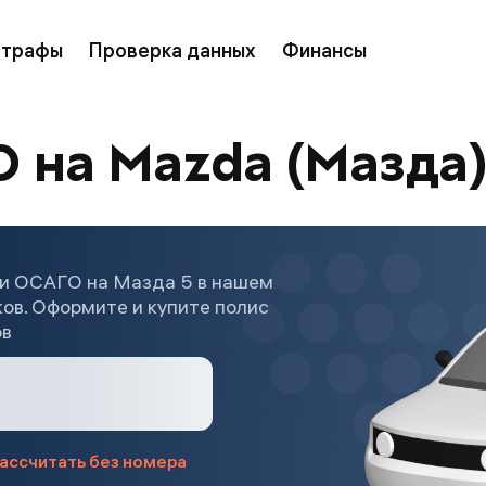
трафы
Проверка данных
Финансы
 на Mazda (Мазда)
ки ОСАГО на Мазда 5 в нашем
ков. Оформите и купите полис
ов
ассчитать без номера