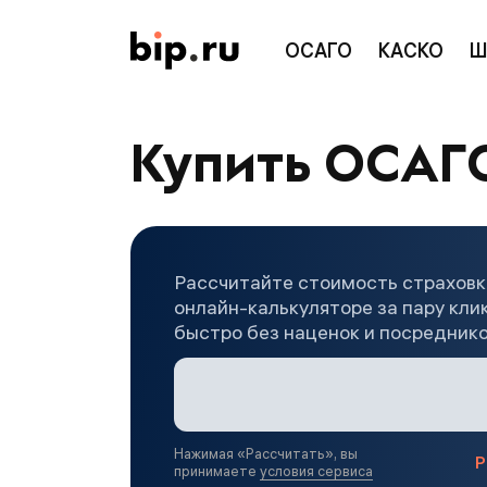
ОСАГО
КАСКО
Ш
Купить ОСАГО
Рассчитайте стоимость страхов
онлайн-калькуляторе за пару кли
быстро без наценок и посредник
Нажимая «
Рассчитать
», вы
Р
принимаете
условия сервиса