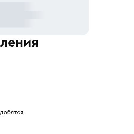
мления
адобятся.