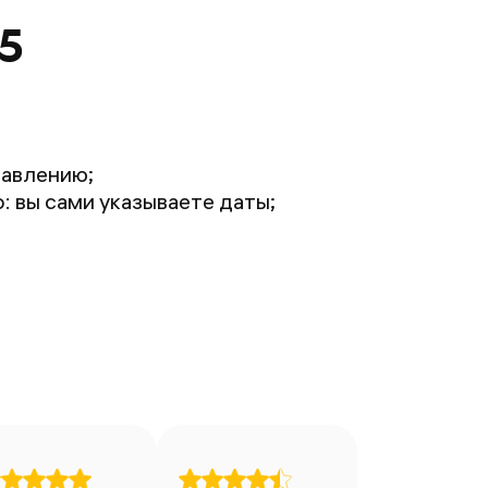
5
равлению;
 вы сами указываете даты;