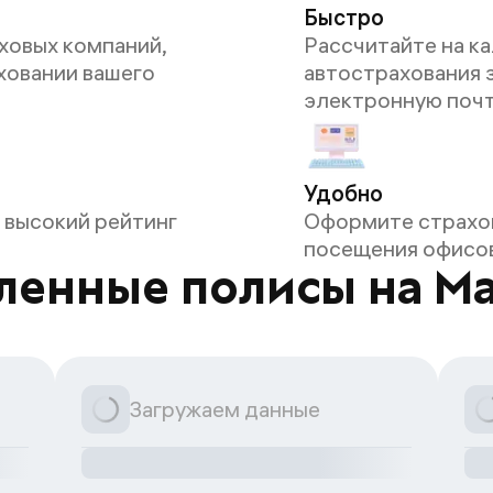
Быстро
ховых компаний,
Рассчитайте на ка
ховании вашего
автострахования з
электронную поч
Удобно
 высокий рейтинг
Оформите страхов
посещения офисов
ленные полисы на Ma
Загружаем данные