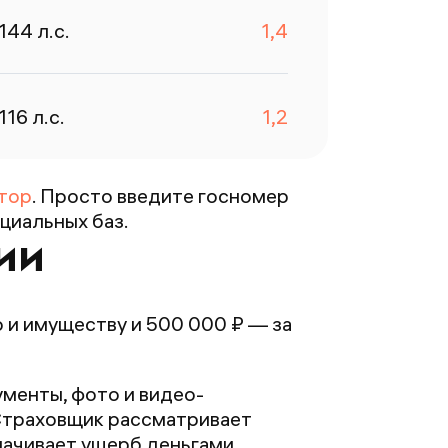
азам
144
л.с.
1,4
робивается.
тличное
риложение,
116
л.с.
1,2
о раз
пасибо 💕💕💕
тор
. Просто введите госномер
циальных баз.
ии
 и имуществу и 500 000 ₽ — за
менты, фото и видео-
. Страховщик рассматривает
лачивает ущерб деньгами.