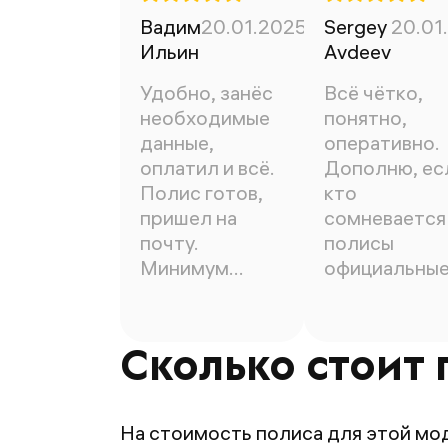
Вадим
20.01.2025
Sergey
20.01
Ильин
Avdeev
Удобно, занёс
Всё чётко,
необходимые
понятно,
данные,
оперативно.
оплатил и всё.
Дополню, ес
Полис готов,
кто
пришел на
сомневается 
почту.
полисы
Минимум
официальны
времени.
100%))
Сколько стоит 
На стоимость полиса для этой мо