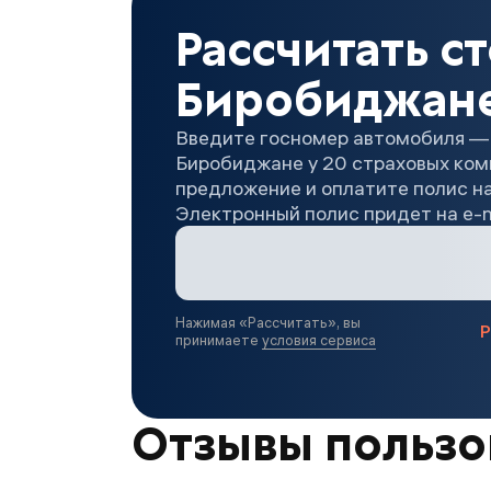
Рассчитать с
Биробиджан
Введите госномер автомобиля —
Биробиджане у 20 страховых ко
предложение и оплатите полис на
Электронный полис придет на e-m
Нажимая «
Рассчитать
», вы
Р
принимаете
условия сервиса
Отзывы пользов