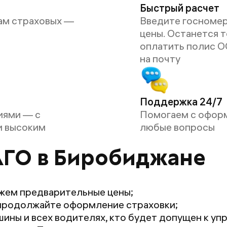
Быстрый расчет
ам страховых —
Введите госномер
цены. Останется 
оплатить полис О
на почту
Поддержка 24/7
иями — с
Помогаем с офор
и высоким
любые вопросы
АГО в Биробиджане
жем предварительные цены;
продолжайте оформление страховки;
ины и всех водителях, кто будет допущен к уп