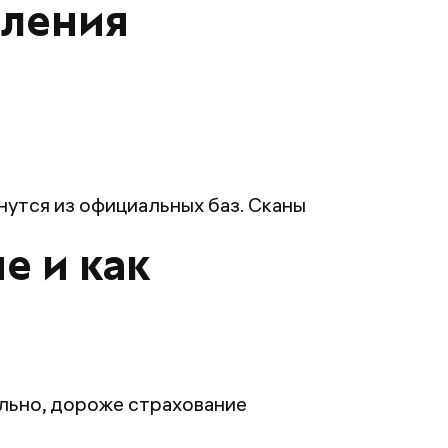
мления
утся из официальных баз. Сканы
е и как
льно, дороже страхование