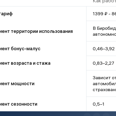
Как рабо
1399 ₽ - 8
тариф
В Биробид
ент территории использования
автономно
0,46–3,92
иент бонус-малус
0,83–2,27
ент возраста и стажа
Зависит о
автомобил
иент мощности
страхован
ент сезонности
0,5–1