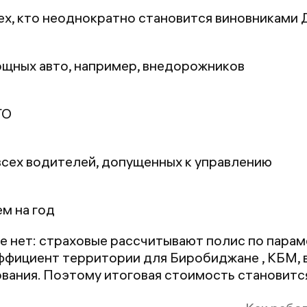
х, кто неоднократно становится виновниками
щных авто, например, внедорожников
ГО
сех водителей, допущенных к управлению
ем на год
 нет: страховые рассчитывают полис по парам
ффициент территории для Биробиджане , КБМ, в
вания. Поэтому итоговая стоимость становится