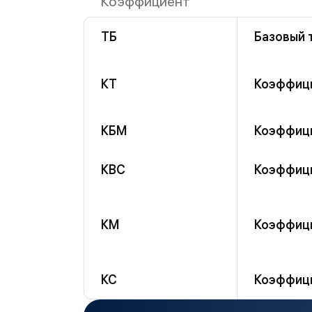
Коэффициент
ТБ
Базовый 
КТ
Коэффици
КБМ
Коэффиц
КВС
Коэффици
КМ
Коэффиц
КС
Коэффици