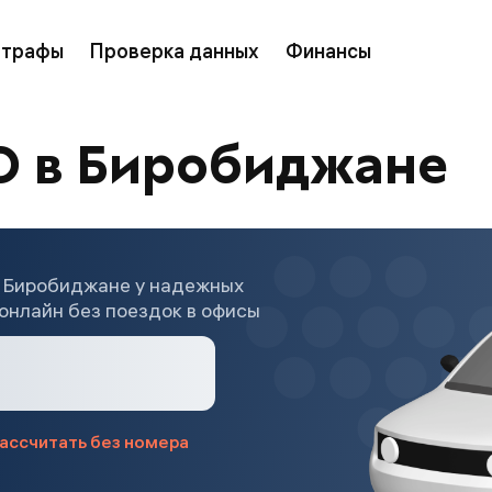
трафы
Проверка данных
Финансы
О в Биробиджане
 Биробиджане у надежных
онлайн без поездок в офисы
ассчитать без номера