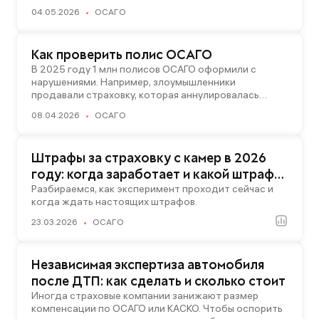
Серия и номер под надписью «Страховой полис»
зависит его величина, какие значения в разных
04.05.2026
ОСАГО
должны быть хорошо пропечатаны. Актуальные серии
регионах и что делать, если водитель поменял
ОСАГО — ХХХ, ТТТ, ААК, ААМ и ААН. Если купили
место прописки.
страховку с другой серией — высока вероятность,
Как проверить полис ОСАГО
что он уже недействителен.
В 2025 году 1 млн полисов ОСАГО оформили с
нарушениями. Например, злоумышленники
продавали страховку, которая аннулировалась
через некоторое время после покупки. РСА
08.04.2026
ОСАГО
прогнозирует, что в 2026 случаев мошенничества
станет больше. Рассказываем, как защитить себя от
обмана и как проверить страховку на авто.
Штрафы за страховку с камер в 2026
году: когда заработает и какой штраф
грозит за отсутствие страховки
Разбираемся, как эксперимент проходит сейчас и
когда ждать настоящих штрафов.
23.03.2026
ОСАГО
Независимая экспертиза автомобиля
после ДТП: как сделать и сколько стоит
Иногда страховые компании занижают размер
компенсации по ОСАГО или КАСКО. Чтобы оспорить