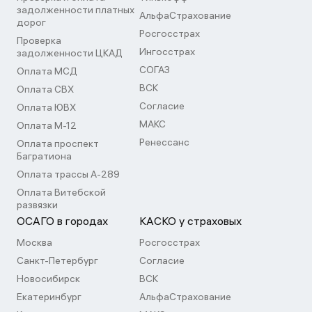
задолженности платных
АльфаСтрахование
дорог
Росгосстрах
Проверка
Ингосстрах
задолженности ЦКАД
СОГАЗ
Оплата МСД
ВСК
Оплата СВХ
Согласие
Оплата ЮВХ
МАКС
Оплата М-12
Ренессанс
Оплата проспект
Багратиона
Оплата трассы А-289
Оплата Витебской
развязки
ОСАГО в городах
КАСКО у страховых
Москва
Росгосстрах
Санкт-Петербург
Согласие
Новосибирск
ВСК
Екатеринбург
АльфаСтрахование