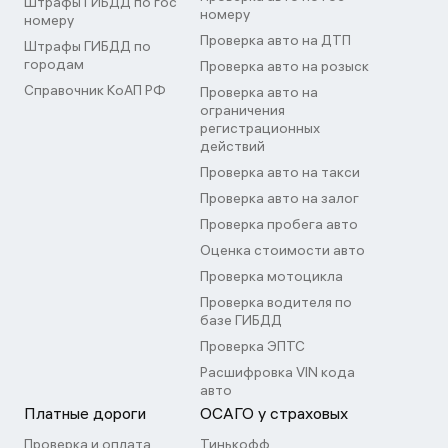
Штрафы ГИБДД по гос
номеру
номеру
Проверка авто на ДТП
Штрафы ГИБДД по
городам
Проверка авто на розыск
Справочник КоАП РФ
Проверка авто на
ограничения
регистрационных
действий
Проверка авто на такси
Проверка авто на залог
Проверка пробега авто
Оценка стоимости авто
Проверка мотоцикла
Проверка водителя по
базе ГИБДД
Проверка ЭПТС
Расшифровка VIN кода
авто
Платные дороги
ОСАГО у страховых
Проверка и оплата
Тинькофф