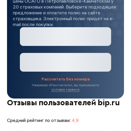
цены ОСАГО в Петропавловске-Камчатском у
20 страховых компаний. Выберите подходящее
предложение и оплатите полис на сайте
страховщика. Электронный полис придет на e-
mail после покупки.
Рассчитать без номера
Нажимая «
Рассчитать
», вы принимаете
условия сервиса
Отзывы пользователей bip.ru
Средний рейтинг по отзывам:
4,9