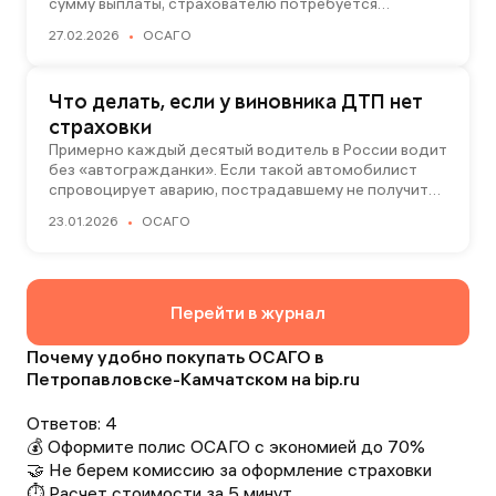
сумму выплаты, страхователю потребуется
независимая экспертиза автомобиля. Рассказываем,
27.02.2026
ОСАГО
кто ее проводит, сколько это стоит и кто
оплачивает услуги экспертов-оценщиков.
Что делать, если у виновника ДТП нет
страховки
Примерно каждый десятый водитель в России водит
без «автогражданки». Если такой автомобилист
спровоцирует аварию, пострадавшему не получить
компенсацию от страховщика. Рассказываем, как
23.01.2026
ОСАГО
добиться возмещения ущерба от бесполисника
и дополнительно защитить себя от ДТП без
страховки.
Перейти в журнал
Почему удобно покупать ОСАГО в
Петропавловске-Камчатском на bip.ru
Ответов:
4
💰 Оформите полис ОСАГО с экономией до 70%
🤝 Не берем комиссию за оформление страховки
⏱️ Расчет стоимости за 5 минут