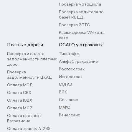
Проверка мотоцикла
Проверка водителя по
базе ГИБДД
Проверка ЭПТС
Расшифровка VIN кода
авто
Платные дороги
ОСАГО у страховых
Проверка и оплата
Тинькофф
задолженности платных
АльфаСтрахование
дорог
Росгосстрах
Проверка
Ингосстрах
задолженности ЦКАД
СОГАЗ
Оплата МСД
ВСК
Оплата СВХ
Согласие
Оплата ЮВХ
МАКС
Оплата М-12
Ренессанс
Оплата проспект
Багратиона
Оплата трассы А-289