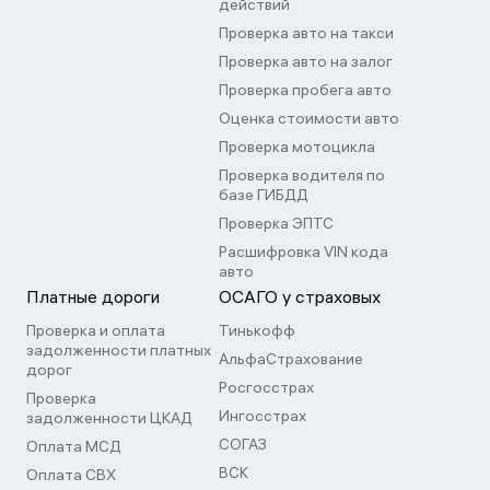
действий
Проверка авто на такси
Проверка авто на залог
Проверка пробега авто
Оценка стоимости авто
Проверка мотоцикла
Проверка водителя по
базе ГИБДД
Проверка ЭПТС
Расшифровка VIN кода
авто
Платные дороги
ОСАГО у страховых
Проверка и оплата
Тинькофф
задолженности платных
АльфаСтрахование
дорог
Росгосстрах
Проверка
Ингосстрах
задолженности ЦКАД
СОГАЗ
Оплата МСД
ВСК
Оплата СВХ