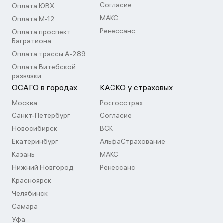
Согласие
Оплата ЮВХ
МАКС
Оплата М-12
Ренессанс
Оплата проспект
Багратиона
Оплата трассы А-289
Оплата Витебской
развязки
ОСАГО в городах
КАСКО у страховых
Москва
Росгосстрах
Санкт-Петербург
Согласие
Новосибирск
ВСК
Екатеринбург
АльфаСтрахование
Казань
МАКС
Нижний Новгород
Ренессанс
Красноярск
Челябинск
Самара
Уфа