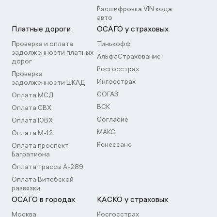
Расшифровка VIN кода
авто
Платные дороги
ОСАГО у страховых
Проверка и оплата
Тинькофф
задолженности платных
АльфаСтрахование
дорог
Росгосстрах
Проверка
Ингосстрах
задолженности ЦКАД
СОГАЗ
Оплата МСД
ВСК
Оплата СВХ
Согласие
Оплата ЮВХ
МАКС
Оплата М-12
Ренессанс
Оплата проспект
Багратиона
Оплата трассы А-289
Оплата Витебской
развязки
ОСАГО в городах
КАСКО у страховых
Москва
Росгосстрах