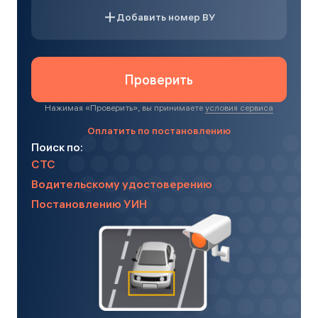
Добавить номер ВУ
Проверить
Нажимая «
Проверить
», вы принимаете
условия сервиса
Оплатить по постановлению
Поиск по:
СТС
Водительскому удостоверению
Постановлению УИН