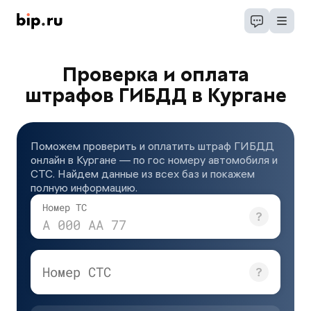
Проверка и оплата
штрафов ГИБДД в Кургане
Поможем проверить и оплатить штраф ГИБДД
онлайн в Кургане — по гос номеру автомобиля и
СТС. Найдем данные из всех баз и покажем
полную информацию.
Номер ТС
А 000 АА 77
Номер СТС