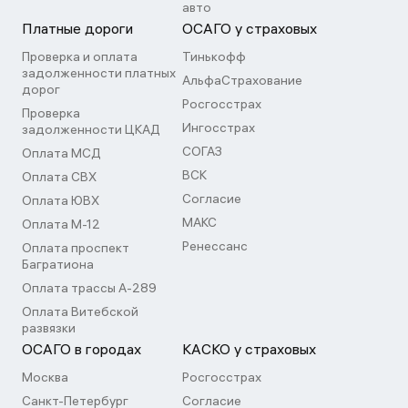
авто
Платные дороги
ОСАГО у страховых
Проверка и оплата
Тинькофф
задолженности платных
АльфаСтрахование
дорог
Росгосстрах
Проверка
Ингосстрах
задолженности ЦКАД
СОГАЗ
Оплата МСД
ВСК
Оплата СВХ
Согласие
Оплата ЮВХ
МАКС
Оплата М-12
Ренессанс
Оплата проспект
Багратиона
Оплата трассы А-289
Оплата Витебской
развязки
ОСАГО в городах
КАСКО у страховых
Москва
Росгосстрах
Санкт-Петербург
Согласие