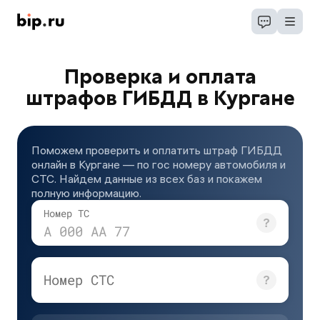
Проверка и оплата
штрафов ГИБДД в Кургане
Поможем проверить и оплатить штраф ГИБДД
онлайн в Кургане — по гос номеру автомобиля и
СТС. Найдем данные из всех баз и покажем
полную информацию.
Номер ТС
А 000 АА 77
Номер СТС