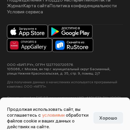
Журнал
Карта сайта
Политика конфиденциальности
Условия сервиса
ООО «БИП.РУ», ОГРН 1227700720576.
105066, г. Москва, вн.тер.г. муниципальный округ Басманный,
улица Нижняя Красносельская, д. 35, стр. 9, помещ. 2/7
Для получения данных о начислениях используется программный
комплекс ООО «МПП».
Оплата штрафов ГИБДД осуществляется НКО «МОНЕТА.РУ» (ООО).
Лицензия ЦБ РФ №3508-К от 2 июля 2012 года.
Этот сайт использует сервис Yandex SmartCaptcha, пользуясь
Продолжая использовать сайт, вы
нашими сервисами вы соглашаетесь с
условиями обработки данных
соглашаетесь с
условиями
обработки
Yandex SmartCaptcha
.
Хорошо
Задизайнено в
Студии
файлов cookie и ваших данных о
Артемия Лебедева
действиях на сайте.