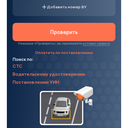
Добавить номер ВУ
Проверить
Нажимая «
Проверить
», вы принимаете
условия сервиса
Оплатить по постановлению
Поиск по:
СТС
Водительскому удостоверению
Постановлению УИН