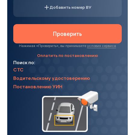
Добавить номер ВУ
Проверить
Нажимая «
Проверить
», вы принимаете
условия сервиса
Оплатить по постановлению
Поиск по:
СТС
Водительскому удостоверению
Постановлению УИН