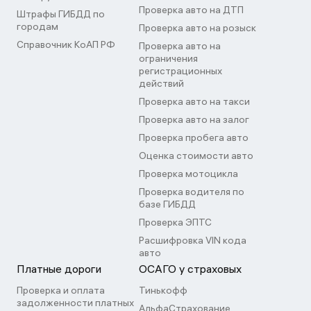
Проверка авто на ДТП
Штрафы ГИБДД по
городам
Проверка авто на розыск
Справочник КоАП РФ
Проверка авто на
ограничения
регистрационных
действий
Проверка авто на такси
Проверка авто на залог
Проверка пробега авто
Оценка стоимости авто
Проверка мотоцикла
Проверка водителя по
базе ГИБДД
Проверка ЭПТС
Расшифровка VIN кода
авто
Платные дороги
ОСАГО у страховых
Проверка и оплата
Тинькофф
задолженности платных
АльфаСтрахование