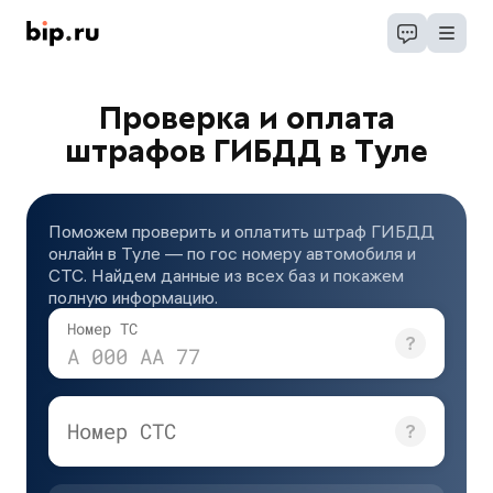
Проверка и оплата
штрафов ГИБДД в Туле
Поможем проверить и оплатить штраф ГИБДД
онлайн в Туле — по гос номеру автомобиля и
СТС. Найдем данные из всех баз и покажем
полную информацию.
Номер ТС
А 000 АА 77
Номер СТС