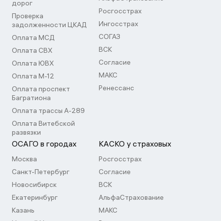
дорог
Росгосстрах
Проверка
Ингосстрах
задолженности ЦКАД
СОГАЗ
Оплата МСД
ВСК
Оплата СВХ
Согласие
Оплата ЮВХ
МАКС
Оплата М-12
Ренессанс
Оплата проспект
Багратиона
Оплата трассы А-289
Оплата Витебской
развязки
ОСАГО в городах
КАСКО у страховых
Москва
Росгосстрах
Санкт-Петербург
Согласие
Новосибирск
ВСК
Екатеринбург
АльфаСтрахование
Казань
МАКС