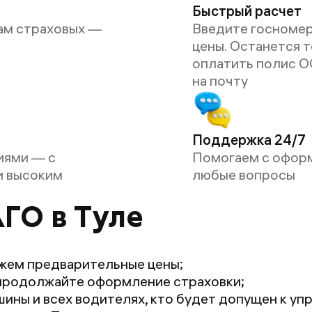
Быстрый расчет
ам страховых —
Введите госномер
цены. Останется 
оплатить полис О
на почту
Поддержка 24/7
иями — с
Помогаем с офор
и высоким
любые вопросы
ГО в Туле
жем предварительные цены;
продолжайте оформление страховки;
ины и всех водителях, кто будет допущен к уп