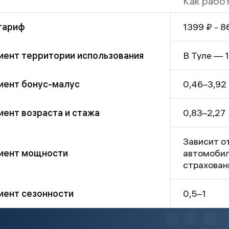
Как рабо
1399 ₽ - 8
тариф
В Туле — 1
ент территории использования
0,46–3,92
иент бонус-малус
0,83–2,27
ент возраста и стажа
Зависит о
автомобил
иент мощности
страхован
ент сезонности
0,5–1