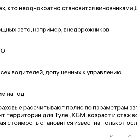
х, кто неоднократно становится виновниками
щных авто, например, внедорожников
ГО
сех водителей, допущенных к управлению
ем на год
траховые рассчитывают полис по параметрам ав
т территории для Туле , КБМ, возраст и стаж 
ая стоимость становится известна только посл