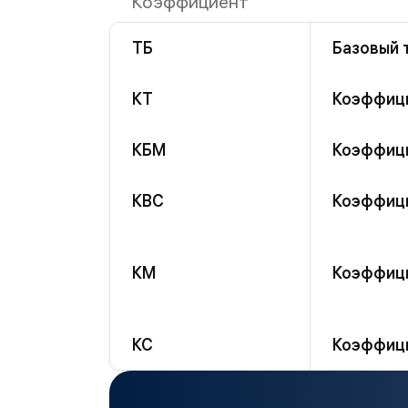
Коэффициент
ТБ
Базовый 
КТ
Коэффици
КБМ
Коэффиц
КВС
Коэффици
КМ
Коэффиц
КС
Коэффици