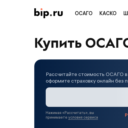
ОСАГО
КАСКО
Ш
Купить ОСАГО
Рассчитайте стоимость ОСАГО в 
оформите страховку онлайн без п
Нажимая «
Рассчитать
», вы
Р
принимаете
условия сервиса