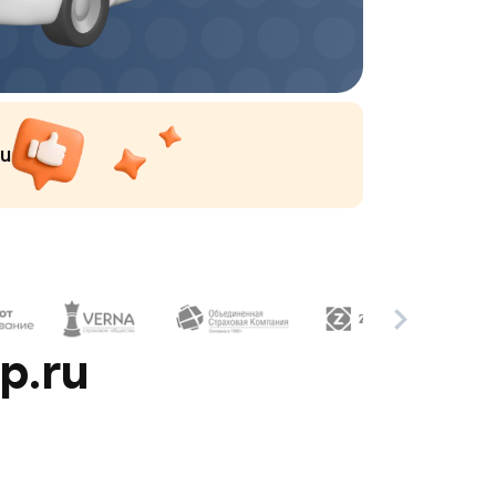
ru
p.ru