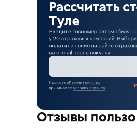
Рассчитать с
Туле
Введите госномер автомобиля —
у 20 страховых компаний. Выбер
оплатите полис на сайте страхо
на e-mail после покупки.
Нажимая «
Рассчитать
», вы
Р
принимаете
условия сервиса
Отзывы пользов