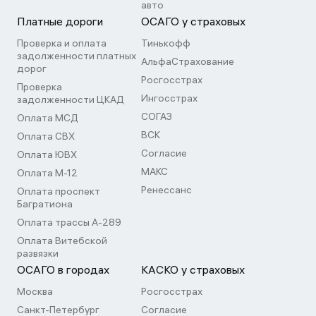
авто
Платные дороги
ОСАГО у страховых
Проверка и оплата
Тинькофф
задолженности платных
АльфаСтрахование
дорог
Росгосстрах
Проверка
Ингосстрах
задолженности ЦКАД
СОГАЗ
Оплата МСД
ВСК
Оплата СВХ
Согласие
Оплата ЮВХ
МАКС
Оплата М-12
Ренессанс
Оплата проспект
Багратиона
Оплата трассы А-289
Оплата Витебской
развязки
ОСАГО в городах
КАСКО у страховых
Москва
Росгосстрах
Санкт-Петербург
Согласие